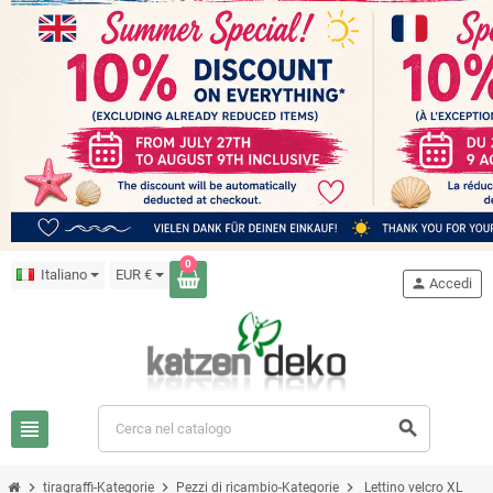
0
Italiano
EUR €
person
Accedi
view_headline
search
chevron_right
chevron_right
chevron_right
tiragraffi-Kategorie
Pezzi di ricambio-Kategorie
Lettino velcro XL