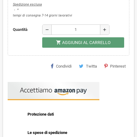
Spedizione esclusa
*
tempi di consegna 7-14 giorni lavorativi
remove
add
Quantità
shopping_cart
AGGIUNGI AL CARRELLO
Condividi
Twitta
Pinterest
Protezione dati
Le spese di spedizione