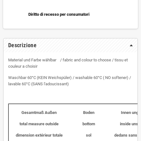
Diritto di recesso per consumatori
Descrizione
Material und Farbe wählbar / fabric and colour to choose / tissu et
couleur a choisir
Waschbar 60°C (KEIN Weichspüler) / washable 60°C ( NO softener) /
lavable 60°C (SANS l'adoucissant)
Gesamtmaß Außen
Boden
Innen unge
total measure outside
bottom
inside unst
dimension extérieur totale
sol
dedans sans l'