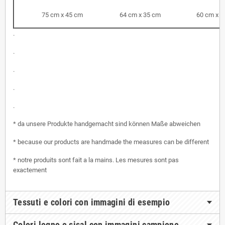
75 cm x 45 cm
64 cm x 35 cm
60 cm x 3
.
.
.
.
.
* da unsere Produkte handgemacht sind können Maße abweichen
* because our products are handmade the measures can be different
* notre produits sont fait a la mains. Les mesures sont pas
exactement
Tessuti e colori con immagini di esempio
Colori legno e sisal con immagini campione