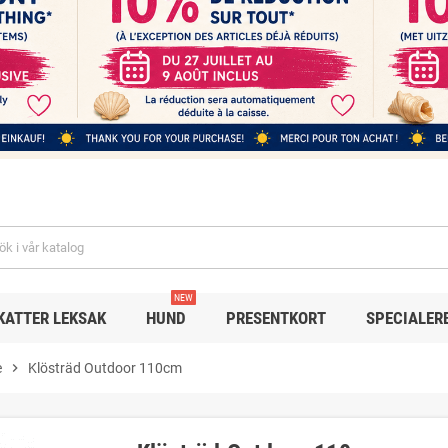
NEW
KATTER LEKSAK
HUND
PRESENTKORT
SPECIALER
e
chevron_right
Klösträd Outdoor 110cm