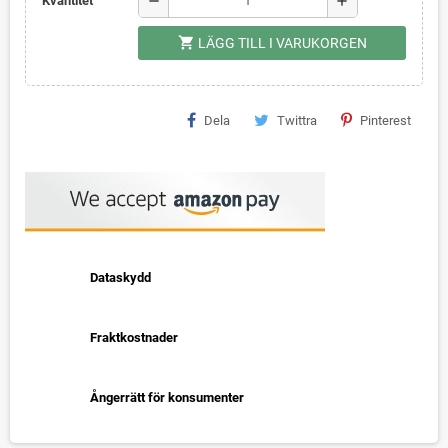
remove
add
Kvantitet
shopping_cart
LÄGG TILL I VARUKORGEN
Dela
Twittra
Pinterest
Dataskydd
Fraktkostnader
Ångerrätt för konsumenter