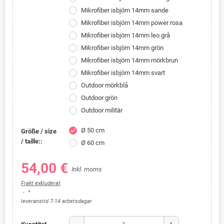
Mikrofiber isbjörn 14mm sande
Mikrofiber isbjörn 14mm power rosa
Mikrofiber isbjörn 14mm leo grå
Mikrofiber isbjörn 14mm grön
Mikrofiber isbjörn 14mm mörkbrun
Mikrofiber isbjörn 14mm svart
Outdoor mörkblå
Outdoor grön
Outdoor militär
Ø 50 cm
check
Größe / size
/ taille::
Ø 60 cm
54,00 €
Inkl. moms
Frakt exkluderat
*
leveranstid 7-14 arbetsdagar