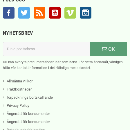
Facebook
Twitter
RSS
YouTube
Vimeo
Instagram
NYHETSBREV
OK
Du kan avbryta prenumerationen när som helst. För detta ändamål, vänligen
hitta vår kontaktinformation i det rättsliga meddelandet.
Allmänna villkor
Fraktkostnader
förpacknings bortskaffande
Privacy Policy
Ångerrätt för konsumenter
Ångerrätt för konsumenter
Dataskyddsdeklaration