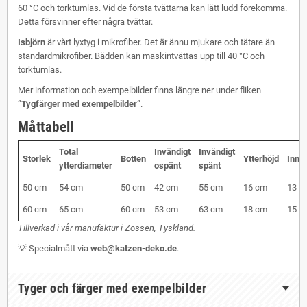
60 °C och torktumlas. Vid de första tvättarna kan lätt ludd förekomma.
Detta försvinner efter några tvättar.
Isbjörn
är vårt lyxtyg i mikrofiber. Det är ännu mjukare och tätare än
standardmikrofiber. Bädden kan maskintvättas upp till 40 °C och
torktumlas.
Mer information och exempelbilder finns längre ner under fliken
”Tygfärger med exempelbilder”
.
Måttabell
Total
Invändigt
Invändigt
Storlek
Botten
Ytterhöjd
Inne
ytterdiameter
ospänt
spänt
50 cm
54 cm
50 cm
42 cm
55 cm
16 cm
13 c
60 cm
65 cm
60 cm
53 cm
63 cm
18 cm
15 c
Tillverkad i vår manufaktur i Zossen, Tyskland.
💡 Specialmått via
web@katzen-deko.de
.
Tyger och färger med exempelbilder