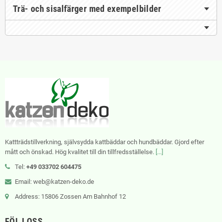
Trä- och sisalfärger med exempelbilder
Kattträdstillverkning, självsydda kattbäddar och hundbäddar. Gjord efter
mått och önskad. Hög kvalitet till din tillfredsställelse.
[...]
Tel:
+49 033702 604475
Email: web@katzen-deko.de
Address: 15806 Zossen Am Bahnhof 12
FÖLJ OSS