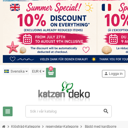
0
Svenska
EUR €
person
Logga in
view_headline
search
chevron_right
chevron_right
chevron_right
Klösträd-Kategorie
reservdelar-Kategorie
Bädd med kardborre