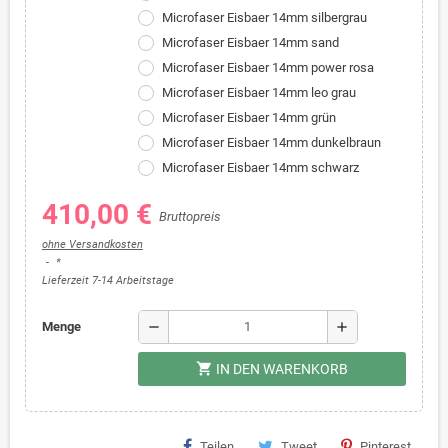
Microfaser Eisbaer 14mm silbergrau
Microfaser Eisbaer 14mm sand
Microfaser Eisbaer 14mm power rosa
Microfaser Eisbaer 14mm leo grau
Microfaser Eisbaer 14mm grün
Microfaser Eisbaer 14mm dunkelbraun
Microfaser Eisbaer 14mm schwarz
410,00 €
Bruttopreis
ohne Versandkosten
*
Lieferzeit 7-14 Arbeitstage
remove
add
Menge
shopping_cart
IN DEN WARENKORB
Teilen
Tweet
Pinterest