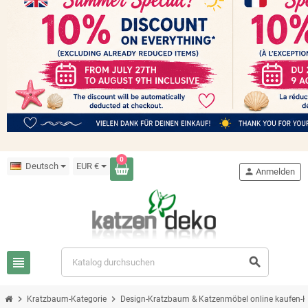
0
Deutsch
EUR €
person
Anmelden
view_headline
search
chevron_right
chevron_right
Kratzbaum-Kategorie
Design-Kratzbaum & Katzenmöbel online kaufen-K