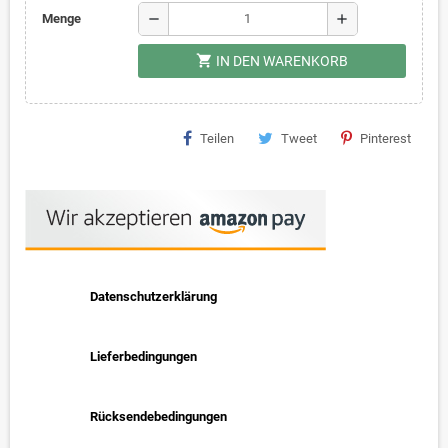
remove
add
Menge
shopping_cart
IN DEN WARENKORB
Teilen
Tweet
Pinterest
Datenschutzerklärung
Lieferbedingungen
Rücksendebedingungen