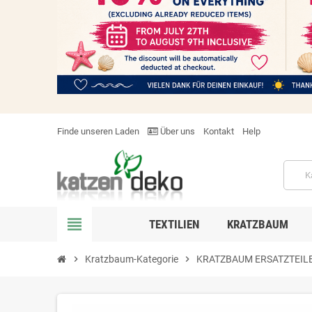
Finde unseren Laden
Über uns
Kontakt
Help
view_headline
TEXTILIEN
KRATZBAUM
chevron_right
Kratzbaum-Kategorie
chevron_right
KRATZBAUM ERSATZTEILE-