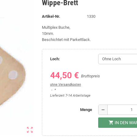
Wippe-Brett
Artikel-Nr.
1330
Multiplex Buche,
10mm.
Beschichtet mit Parkettlack.
Loch:
44,50 €
Bruttopreis
ohne Versandkosten
*
Lieferzeit 7-14 Arbeitstage
remove
Menge
shopping_cart
IN DEN W
zoom_out_map