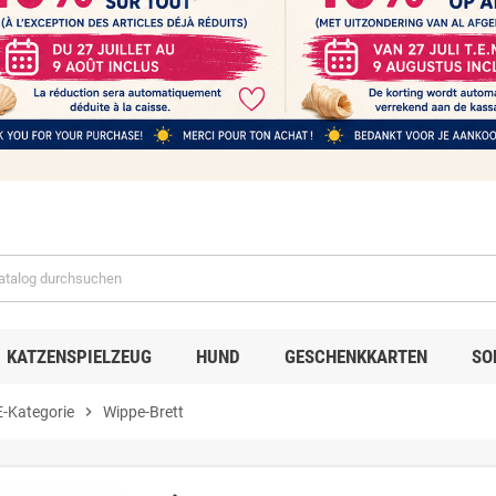
KATZENSPIELZEUG
HUND
GESCHENKKARTEN
SO
Kategorie
chevron_right
Wippe-Brett