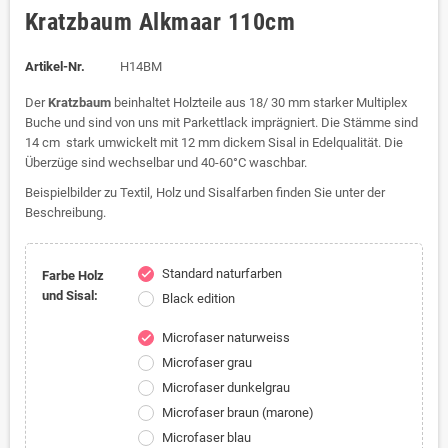
Kratzbaum Alkmaar 110cm
Artikel-Nr.
H14BM
Der
Kratzbaum
beinhaltet Holzteile aus 18/ 30 mm starker Multiplex
Buche und sind von uns mit Parkettlack imprägniert. Die Stämme sind
14 cm stark umwickelt mit 12 mm dickem Sisal in Edelqualität. Die
Überzüge sind wechselbar und 40-60°C waschbar.
Beispielbilder zu Textil, Holz und Sisalfarben finden Sie unter der
Beschreibung.
Standard naturfarben
check
Farbe Holz
und Sisal:
Black edition
Microfaser naturweiss
check
Microfaser grau
Microfaser dunkelgrau
Microfaser braun (marone)
Microfaser blau