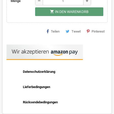
remove
add
Menge
shopping_cart
IN DEN WARENKORB
Teilen
Tweet
Pinterest
Datenschutzerklärung
Lieferbedingungen
Rücksendebedingungen