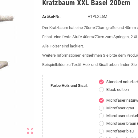
Kratzbaum XXL Basel 200cm
Artikel-Nr.
H1PLXL6M
Der Kratzbaum hat eine 70cmx70cm große und 40mm di
Er hat eine feste Stufe 40cmx70xm zum Springen, 2 XL
Alle Hölzer sind lackiert.
Weitere Informationen entnehmen Sie bitte dem Produk
Beispielbilder zu Textil, Holz und Sisalfarben finden Si
Standard naturfar
check
Farbe Holz und Sisal:
Black edition
Microfaser natur
check
Microfaser grau
Microfaser dunke
Microfaser braun
zoom_out_map
Microfaser blau