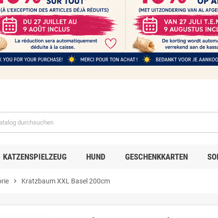
KATZENSPIELZEUG
HUND
GESCHENKKARTEN
SO
rie
chevron_right
Kratzbaum XXL Basel 200cm