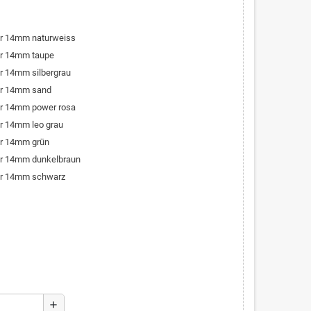
er 14mm naturweiss
er 14mm taupe
r 14mm silbergrau
er 14mm sand
er 14mm power rosa
r 14mm leo grau
er 14mm grün
er 14mm dunkelbraun
er 14mm schwarz
add