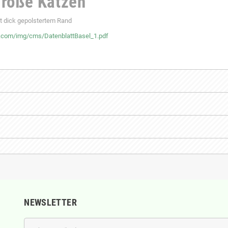
große Katzen
t dick gepolstertem Rand
.com/img/cms/DatenblattBasel_1.pdf
)
NEWSLETTER