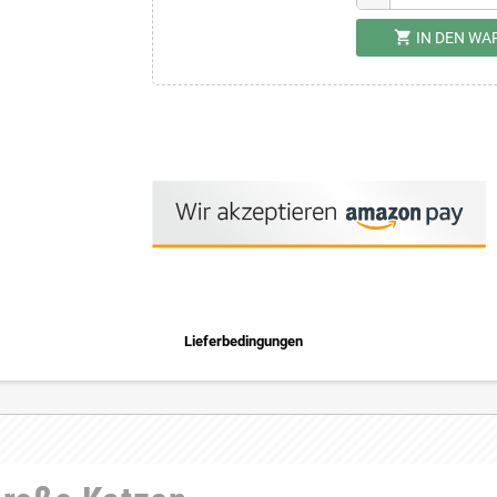
shopping_cart
IN DEN W
Lieferbedingungen