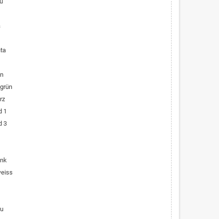
au
a
ta
ün
lgrün
rz
d 1
d 3
ink
weiss
au