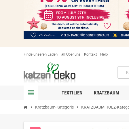
Finde unseren Laden
Über uns
Kontakt
Help
view_headline
TEXTILIEN
KRATZBAUM
chevron_right
Kratzbaum-Kategorie
chevron_right
KRATZBAUM HOLZ-Katego