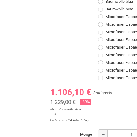
Baumwolle blau
Baumwolle rosa
Microfaser Eisba
Microfaser Eisba
Microfaser Eisbae
Microfaser Eisba
Microfaser Eisba
Microfaser Eisbae
Microfaser Eisba
Microfaser Eisba
Microfaser Eisba
1.106,10 €
Bruttopreis
1.229,00 €
-10%
ohne Versandkosten
*
Lieferzeit 7-14 Arbeitstage
remove
Menge