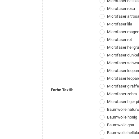
Microfaser hellbl
Microfaser rosa
Microfaser altros
Microfaser lila
Microfaser magen
Microfaser rot
Microfaser hellgr
Microfaser dunke
Microfaser schwa
Microfaser leopar
Microfaser leopar
Microfaser giraffe
Farbe Textil:
Microfaser zebra
Microfaser tiger p
Baumwolle natur
Baumwolle honig
Baumwolle grau
Baumwolle hellbl