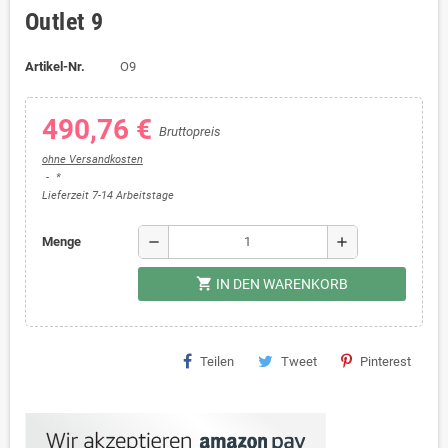
Outlet 9
Artikel-Nr.
O9
490,76 €
Bruttopreis
ohne Versandkosten
*
Lieferzeit 7-14 Arbeitstage
remove
add
Menge
shopping_cart
IN DEN WARENKORB
Teilen
Tweet
Pinterest