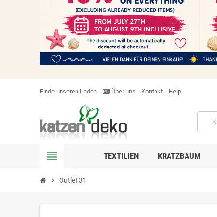
Finde unseren Laden
Über uns
Kontakt
Help
view_headline
TEXTILIEN
KRATZBAUM
chevron_right
Outlet 31