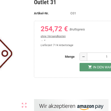
Outlet 31
Artikel-Nr.
O31
254,72 €
Bruttopreis
ohne Versandkosten
*
Lieferzeit 7-14 Arbeitstage
remove
Menge
shopping_cart
IN DEN W
zoom_out_map