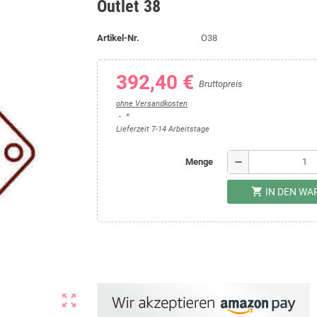
Outlet 38
Artikel-Nr.
O38
392,40 €
Bruttopreis
ohne Versandkosten
*
Lieferzeit 7-14 Arbeitstage
remove
Menge
shopping_cart
IN DEN W
zoom_out_map