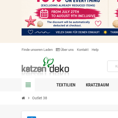
Finde unseren Laden
Über uns
Kontakt
Help
view_headline
TEXTILIEN
KRATZBAUM
chevron_right
Outlet 38