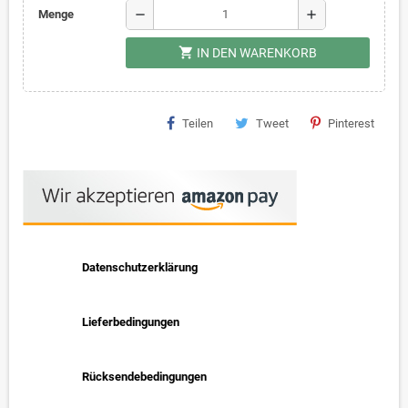
remove
add
Menge
shopping_cart
IN DEN WARENKORB
Teilen
Tweet
Pinterest
Datenschutzerklärung
Lieferbedingungen
Rücksendebedingungen