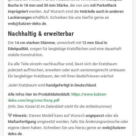
Buche in 18 mm und 30 mm Stärke
, die von uns
mit Parkettlack
imprägniert
werden. Auf Wunsch sind die
Holzteile auch in anderen
Lackierungen
erhältlich. Schreiben Sie uns hierfür gerne an
web@katzen-deko.de
.
Nachhaltig & erweiterbar
Die
14 cm starken Stämme
, umwickelt mit
12 mm Sisal in
Edelqualität
, sorgen für langlebige Kratzflächen und eine dauerhaft
stabile Konstruktion.
Da alle Teile einzeln nachkaufbar sind, lässt sich der Kratzbaum
jederzeit auffrischen, erweitern oder auch seniorengerecht umbauen.
Ein langlebiger Kratzbaum, der mit Ihren Bedürfnissen wächst.
Jeder Kratzbaum wird
handgefertigt in Deutschland
.
Alle Infos hier im Produktdatenblatt:
https://www.katzen-
deko.com/img/cms/Osny.pdf
(Info: Das Kürzel ID im Datenblatt steht für die Artikelnummer)
💡 Hinweis:
Dieses Modell kann auf Wunsch
angepasst
oder als
Maßanfertigung
umgesetzt werden, falls Sie Änderungswünsche oder
eigene Ideen haben. Schreiben Sie uns hierzu gerne an
web@katzen-
deko.de
.