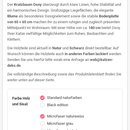
Der
Kratzbaum Osny
überzeugt durch klare Linien, hohe Stabilität und
ein harmonisches Design. Großzügige Liegeflächen, die elegante
Blume
als besonderes Designelement sowie die stabile
Bodenplatte
von 65 × 65 cm
machen ihn zu einem ruhigen und zugleich präsenten
Mittelpunkt im Wohnraum. Mit einer Höhe von ca.
180 cm
bietet Osny
Ihrer Katze vielfältige Möglichkeiten zum Ruhen, Beobachten und
Klettern.
Die Holzteile sind aktuell in
Natur
und
Schwarz
direkt bestellbar. Auf
Wunsch können die Holzteile auch
in anderen Farben lackiert
werden.
Senden Sie uns hierfür bitte vorab eine Anfrage an
web@katzen-
deko.de
.
Die vollständige Beschreibung sowie das Produktdatenblatt finden Sie
weiter unten auf dieser Seite.
Standard naturfarben
check
Farbe Holz
und Sisal:
Black edition
Microfaser naturweiss
check
Microfaser grau