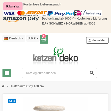
Kostenlose Lieferung nach
Deutschland
ab 100€***
Kostenlose Lieferung
EU + SCHWEIZ +
NORWEGEN
ab 500€
0
Deutsch
EUR €
person
Anmelden
view_headline
search
chevron_right
Kratzbaum Osny 180 cm
NEU