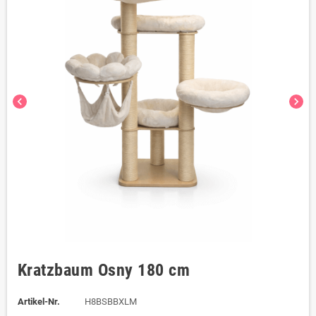
chevron_left
chevron_right
Kratzbaum Osny 180 cm
Artikel-Nr.
H8BSBBXLM