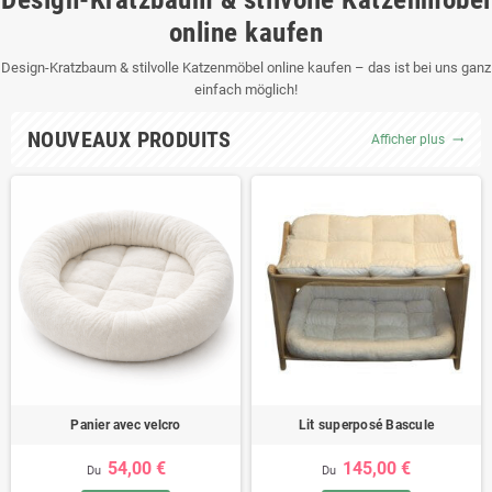
online kaufen
Design-Kratzbaum & stilvolle Katzenmöbel online kaufen – das ist bei uns ganz
einfach möglich!
NOUVEAUX PRODUITS
Afficher plus
trending_flat
Panier avec velcro
Lit superposé Bascule
54,00 €
145,00 €
Du
Du