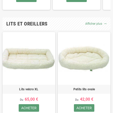
LITS ET OREILLERS
Afficher plus
trending_flat
Lits velcro XL
Petits lits ovale
65,00 €
42,00 €
Du
Du
ACHETER
ACHETER