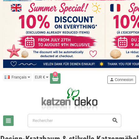
0
Français
EUR €
person
Connexion
view_headline
search
Design-Kratzbaum & stilvolle Katzenmöbel