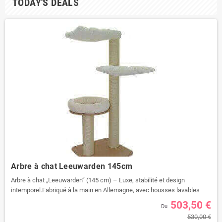
TODAY'S DEALS
Arbre à chat Leeuwarden 145cm
Arbre à chat „Leeuwarden“ (145 cm) – Luxe, stabilité et design
intemporel.Fabriqué à la main en Allemagne, avec housses lavables
dans plus de 30 couleurs et pièces interchangeables. Parfait pour
503,50 €
Du
grands chats et propriétaires exigeants.➡️ Faites défiler vers le bas pour
530,00 €
lire la description complète.