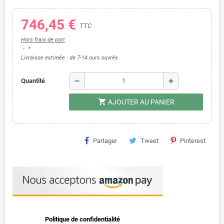
746,45 €
TTC
Hors frais de port
*
Livraison estimée : de 7-14 ours ouvrés
remove
add
Quantité
shopping_cart
AJOUTER AU PANIER
Partager
Tweet
Pinterest
Politique de confidentialité