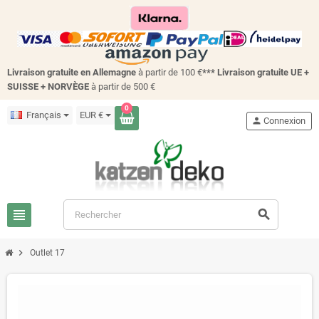
Livraison gratuite en Allemagne
à partir de 100 €
*** Livraison gratuite UE +
SUISSE + NORVÈGE
à partir de 500 €
0
Français
EUR €
person
Connexion
view_headline
search
chevron_right
Outlet 17