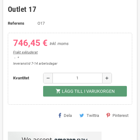
Outlet 17
Referens
O17
746,45 €
Inkl. moms
Frakt exkluderat
*
leveranstid 7-14 arbetsdagar
remove
add
Kvantitet
shopping_cart
LÄGG TILL I VARUKORGEN
Dela
Twittra
Pinterest