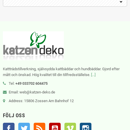
Kattträdstillverkning, självsydda kattbäddar och hundbäddar. Gjord efter
mått och önskad. Hög kvalitet till din tillfredsställelse.
[...]
Tel:
+49 033702 604475
Email: web@katzen-deko.de
Address: 15806 Zossen Am Bahnhof 12
FÖLJ OSS
Facebook
Twitter
RSS
YouTube
Vimeo
Instagram