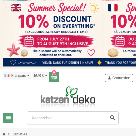
0
Français
EUR €
person
Connexion
view_headline
search
chevron_right
Outlet 41