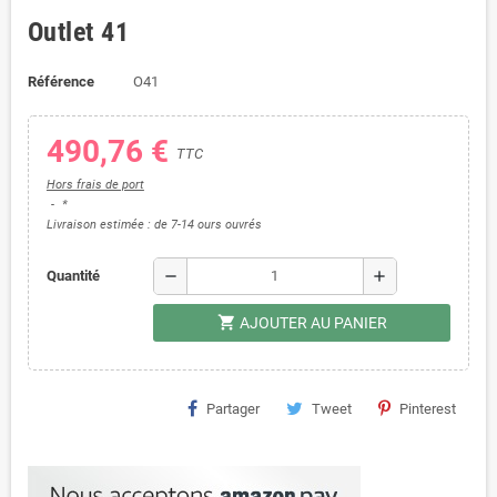
Outlet 41
Référence
O41
490,76 €
TTC
Hors frais de port
*
Livraison estimée : de 7-14 ours ouvrés
remove
add
Quantité
shopping_cart
AJOUTER AU PANIER
Partager
Tweet
Pinterest