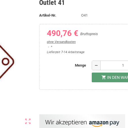
Outlet 41
Artikel-Nr.
O41
490,76 €
Bruttopreis
ohne Versandkosten
*
Lieferzeit 7-14 Arbeitstage
remove
Menge
shopping_cart
IN DEN W
zoom_out_map