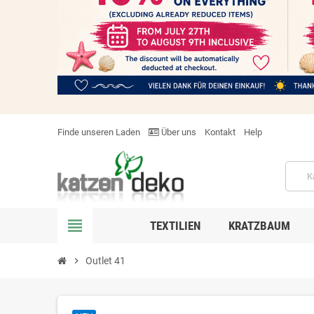
Finde unseren Laden
Über uns
Kontakt
Help
view_headline
TEXTILIEN
KRATZBAUM
chevron_right
Outlet 41