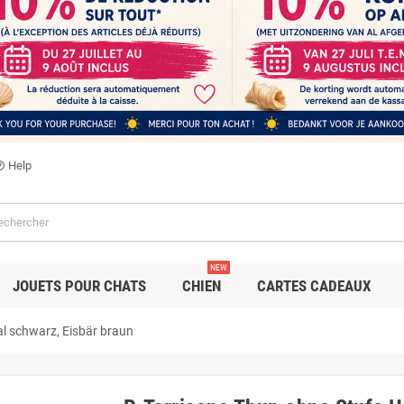
Help
utline
NEW
JOUETS POUR CHATS
CHIEN
CARTES CADEAUX
al schwarz, Eisbär braun