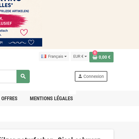
0
Français
EUR €
0,00 €
search
person
Connexion
PRO
OFFRES
MENTIONS LÉGALES