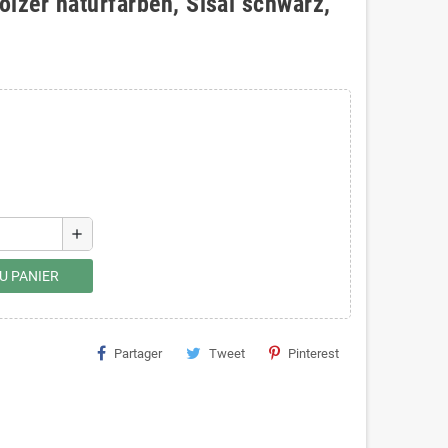
ölzer naturfarben, Sisal schwarz,
add
U PANIER
Partager
Tweet
Pinterest