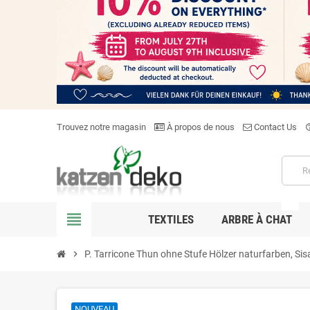
Trouvez notre magasin
À propos de nous
Contact Us
help_o
NEW
view_headline
TEXTILES
ARBRE À CHAT
chevron_right
P. Tarricone Thun ohne Stufe Hölzer naturfarben, Sis
NOUVEAU