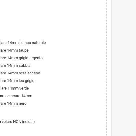
olare 14mm bianco naturale
olare 14mm taupe
olare 14mm grigio-argento
olare 14mm sabbia
olare 14mm rosa acceso
lare 14mm leo grigio
olare 14mm verde
marrone scuro 14mm
olare 14mm nero
in velcro NON inclusi)