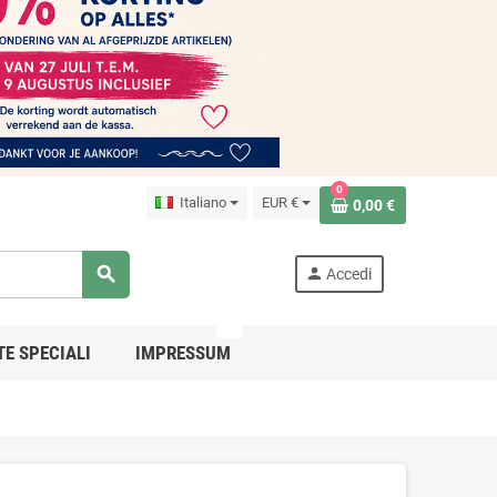
0
Italiano
EUR €
0,00 €
search
person
Accedi
PRO
TE SPECIALI
IMPRESSUM