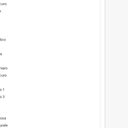
scuro
e
tico
ta
hiaro
curo
o 1
o 3
rosa
urale