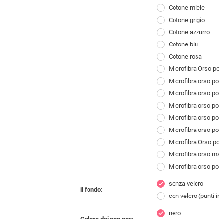
Cotone miele
Cotone grigio
Cotone azzurro
Cotone blu
Cotone rosa
Microfibra Orso p
Microfibra orso p
Microfibra orso p
Microfibra orso p
Microfibra orso p
Microfibra orso po
Microfibra Orso p
Microfibra orso 
Microfibra orso p
senza velcro
check
il fondo:
con velcro (punti 
nero
check
Colore dei pon pon: