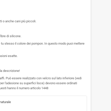
ti o anche cani più piccoli.
bre di silicone.
e tu stesso il colore dei pompon. In questo modo puoi mettere
nsioni esatte.
 la descrizione!
fi. Può essere realizzato con velcro sul lato inferiore (vedi
(per l'adesione su superfici lisce) devono essere ordinati
esti hanno il numero articolo 1448
naturale