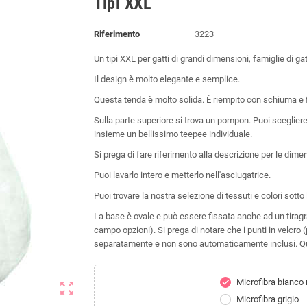
Tipi XXL
Riferimento
3223
Un tipi XXL per gatti di grandi dimensioni, famiglie di gat
Il design è molto elegante e semplice.
Questa tenda è molto solida. È riempito con schiuma e fi
Sulla parte superiore si trova un pompon. Puoi sceglier
insieme un bellissimo teepee individuale.
Si prega di fare riferimento alla descrizione per le dime
Puoi lavarlo intero e metterlo nell'asciugatrice.
Puoi trovare la nostra selezione di tessuti e colori sotto
La base è ovale e può essere fissata anche ad un tiragraf
campo opzioni). Si prega di notare che i punti in velcro 
separatamente e non sono automaticamente inclusi. Qu
Microfibra bianco 
check
zoom_out_map
Microfibra grigio