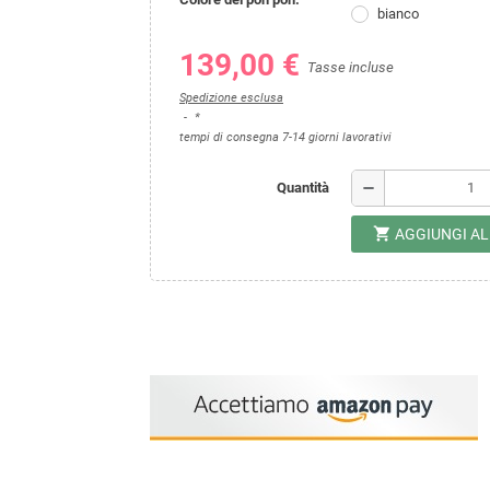
bianco
139,00 €
Tasse incluse
Spedizione esclusa
*
tempi di consegna 7-14 giorni lavorativi
remove
Quantità
shopping_cart
AGGIUNGI A