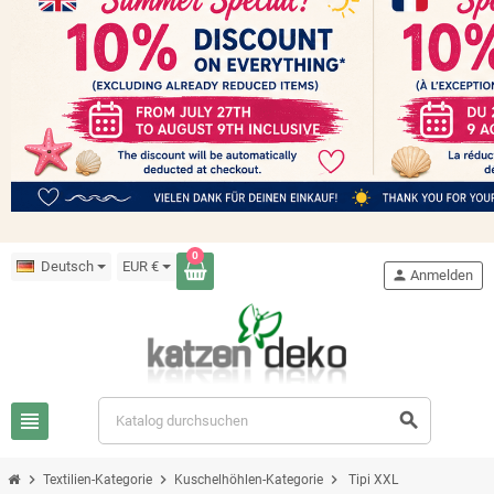
0
Deutsch
EUR €
person
Anmelden
view_headline
search
chevron_right
chevron_right
chevron_right
Textilien-Kategorie
Kuschelhöhlen-Kategorie
Tipi XXL