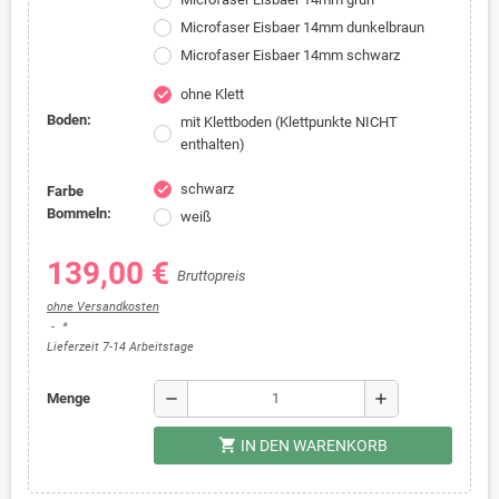
Microfaser Eisbaer 14mm dunkelbraun
Microfaser Eisbaer 14mm schwarz
ohne Klett
check
Boden:
mit Klettboden (Klettpunkte NICHT
enthalten)
schwarz
check
Farbe
Bommeln:
weiß
139,00 €
Bruttopreis
ohne Versandkosten
*
Lieferzeit 7-14 Arbeitstage
remove
add
Menge
shopping_cart
IN DEN WARENKORB