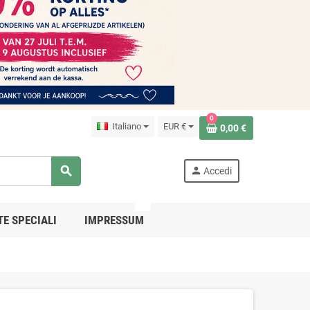
0
Italiano
EUR €
0,00 €
search
person
Accedi
PRO
TE SPECIALI
IMPRESSUM