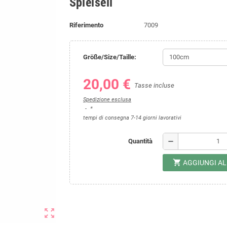
Spielseil
Riferimento
7009
Größe/Size/Taille:
20,00 €
Tasse incluse
Spedizione esclusa
*
tempi di consegna 7-14 giorni lavorativi
remove
Quantità
shopping_cart
AGGIUNGI A
zoom_out_map