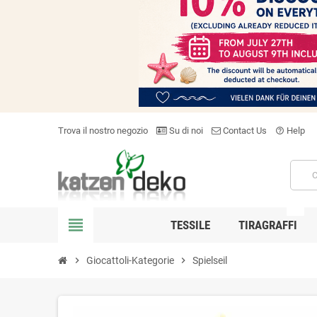
Trova il nostro negozio
Su di noi
Contact Us
Help
help_outline
NEW
view_headline
TESSILE
TIRAGRAFFI
chevron_right
Giocattoli-Kategorie
chevron_right
Spielseil