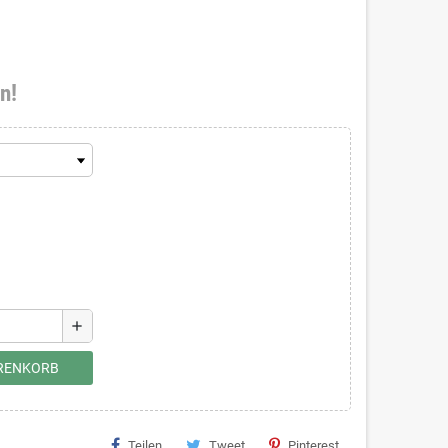
n!
add
ARENKORB
Teilen
Tweet
Pinterest