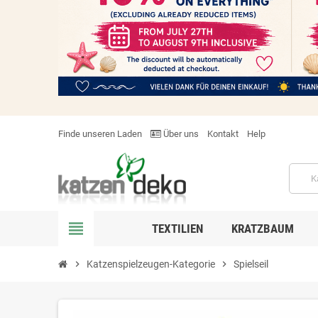
Finde unseren Laden
Über uns
Kontakt
Help
view_headline
TEXTILIEN
KRATZBAUM
chevron_right
Katzenspielzeugen-Kategorie
chevron_right
Spielseil