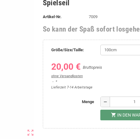
Spielseil
Artikel-Nr.
7009
So kann der Spaß sofort losgehe
Größe/Size/Taille:
20,00 €
Bruttopreis
ohne Versandkosten
*
Lieferzeit 7-14 Arbeitstage
remove
Menge
shopping_cart
IN DEN W
zoom_out_map