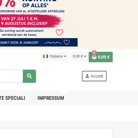
0
Italiano
EUR €
0,00 €
search
person
Accedi
PRO
TE SPECIALI
IMPRESSUM