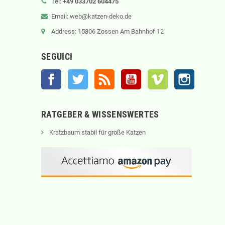
Tel:
+49 033702 604475
Email: web@katzen-deko.de
Address: 15806 Zossen Am Bahnhof 12
SEGUICI
Facebook
Twitter
Rss
YouTube
Vimeo
Instagram
RATGEBER & WISSENSWERTES
Kratzbaum stabil für große Katzen