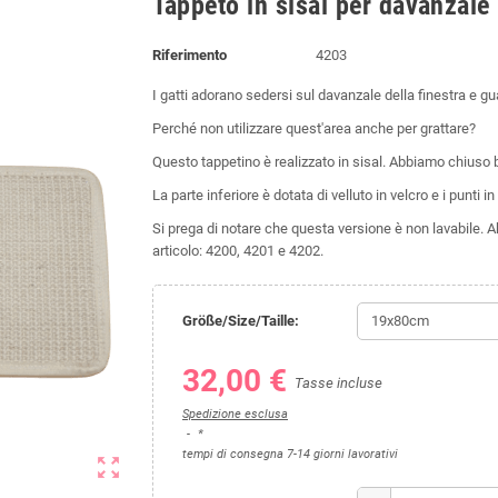
Tappeto in sisal per davanzale
Riferimento
4203
I gatti adorano sedersi sul davanzale della finestra e gu
Perché non utilizzare quest'area anche per grattare?
Questo tappetino è realizzato in sisal. Abbiamo chiuso b
La parte inferiore è dotata di velluto in velcro e i punti i
Si prega di notare che questa versione è non lavabile. Ab
articolo: 4200, 4201 e 4202.
Größe/Size/Taille:
32,00 €
Tasse incluse
Spedizione esclusa
*
tempi di consegna 7-14 giorni lavorativi
zoom_out_map