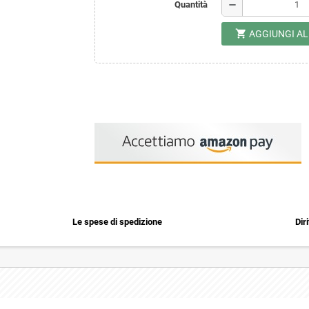
remove
Quantità
shopping_cart
AGGIUNGI A
Le spese di spedizione
Dir