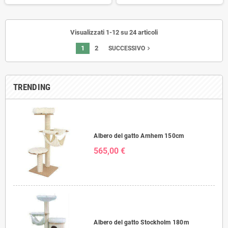
Visualizzati 1-12 su 24 articoli
1
2
navigate_next
SUCCESSIVO
TRENDING
Albero del gatto Arnhem 150cm
565,00 €
Albero del gatto Stockholm 180m