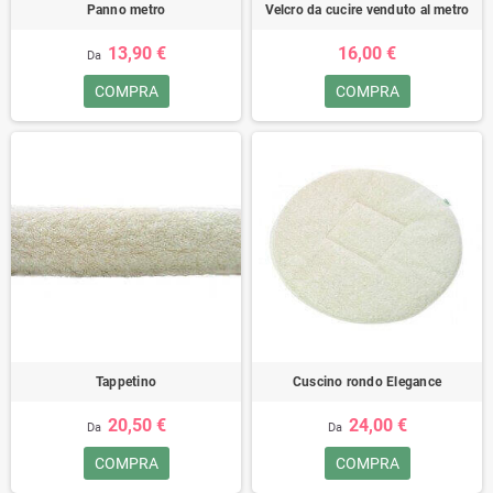
Panno metro
Velcro da cucire venduto al metro
13,90 €
16,00 €
Da
COMPRA
COMPRA
Tappetino
Cuscino rondo Elegance
20,50 €
24,00 €
Da
Da
COMPRA
COMPRA