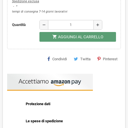
Spedizione esclusa
*
tempi di consegna 7-14 giorni lavorativi
remove
add
Quantità
shopping_cart
AGGIUNGI AL CARRELLO
Condividi
Twitta
Pinterest
Protezione dati
Le spese di spedizione