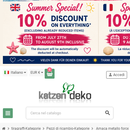
0
Italiano
EUR €
person
Accedi
view_headline
search
chevron_right
chevron_right
chevron_right
tiragraffi-Kategorie
Pezzi di ricambio-Kategorie
Amaca metallo forcel