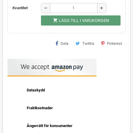
remove
add
Kvantitet
shopping_cart
LÄGG TILL I VARUKORGEN
Dela
Twittra
Pinterest
Dataskydd
Fraktkostnader
Ångerrätt för konsumenter