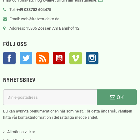
mått och önskad. Hög kvalitet till din tillfredsställelse.
[...]
Tel:
+49 033702 604475
Email: web@katzen-deko.de
Address: 15806 Zossen Am Bahnhof 12
FÖLJ OSS
Facebook
Twitter
RSS
YouTube
Vimeo
Instagram
NYHETSBREV
OK
Du kan avbryta prenumerationen när som helst. För detta ändamål, vänligen
hitta vår kontaktinformation i det rättsliga meddelandet.
Allmänna villkor