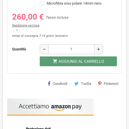
Microfibra orso polare 14mm nero
260,00 €
Tasse incluse
Spedizione esclusa
*
tempi di consegna 7-14 giorni lavorativi
remove
add
Quantità
shopping_cart
AGGIUNGI AL CARRELLO
Condividi
Twitta
Pinterest
Protezione dati