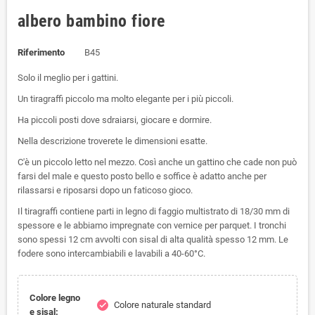
albero bambino fiore
Riferimento
B45
Solo il meglio per i gattini.
Un tiragraffi piccolo ma molto elegante per i più piccoli.
Ha piccoli posti dove sdraiarsi, giocare e dormire.
Nella descrizione troverete le dimensioni esatte.
C'è un piccolo letto nel mezzo. Così anche un gattino che cade non può
farsi del male e questo posto bello e soffice è adatto anche per
rilassarsi e riposarsi dopo un faticoso gioco.
Il tiragraffi contiene parti in legno di faggio multistrato di 18/30 mm di
spessore e le abbiamo impregnate con vernice per parquet. I tronchi
sono spessi 12 cm avvolti con sisal di alta qualità spesso 12 mm. Le
fodere sono intercambiabili e lavabili a 40-60°C.
Colore legno
Colore naturale standard
check
e sisal: