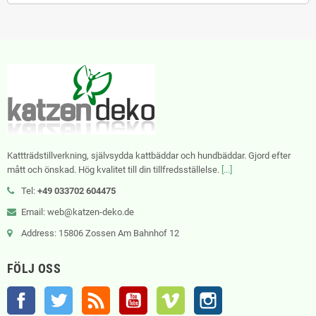
Kattträdstillverkning, självsydda kattbäddar och hundbäddar. Gjord efter
mått och önskad. Hög kvalitet till din tillfredsställelse.
[...]
Tel:
+49 033702 604475
Email: web@katzen-deko.de
Address: 15806 Zossen Am Bahnhof 12
FÖLJ OSS
Facebook
Twitter
RSS
YouTube
Vimeo
Instagram