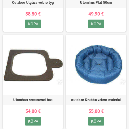
Outdoor Utgåva velcro tyg
Utomhus Plåt 50cm
38,50 €
49,90 €
KÖPA
KÖPA
Utomhus recesserad bas
outdoor Krubba velcro material
54,00 €
55,00 €
KÖPA
KÖPA