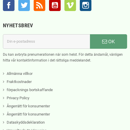
Facebook
Twitter
RSS
YouTube
Vimeo
Instagram
NYHETSBREV
OK
Du kan avbryta prenumerationen när som helst. För detta ändamål, vänligen
hitta vår kontaktinformation i det rättsliga meddelandet.
Allmänna villkor
Fraktkostnader
förpacknings bortskaffande
Privacy Policy
Ångerrätt för konsumenter
Ångerrätt för konsumenter
Dataskyddsdeklaration