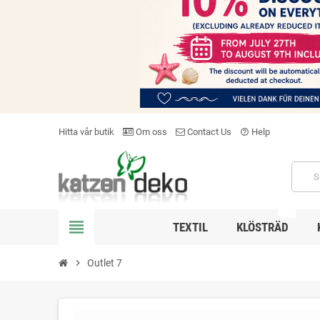
Hitta vår butik
Om oss
Contact Us
Help
help_outline
NEW
view_headline
TEXTIL
KLÖSTRÄD
chevron_right
Outlet 7