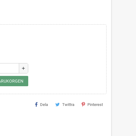
add
 VARUKORGEN
Dela
Twittra
Pinterest