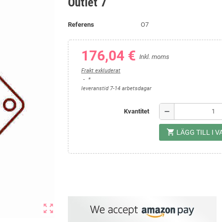
Outlet 7
Referens
O7
176,04 €
Inkl. moms
Frakt exkluderat
*
leveranstid 7-14 arbetsdagar
remove
Kvantitet
shopping_cart
LÄGG TILL I
zoom_out_map