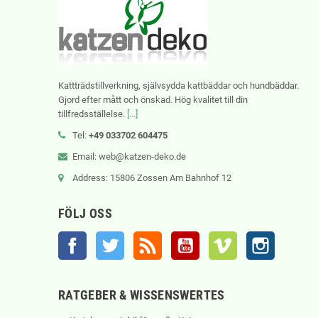
Kattträdstillverkning, självsydda kattbäddar och hundbäddar.
Gjord efter mått och önskad. Hög kvalitet till din
tillfredsställelse.
[...]
Tel:
+49 033702 604475
Email: web@katzen-deko.de
Address: 15806 Zossen Am Bahnhof 12
FÖLJ OSS
Facebook
Twitter
RSS
YouTube
Vimeo
Instagram
RATGEBER & WISSENSWERTES