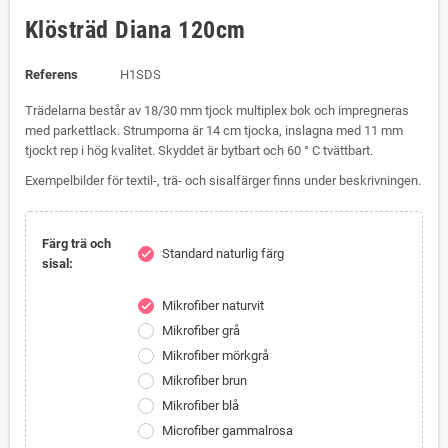
Klösträd Diana 120cm
Referens
H1SDS
Trädelarna består av 18/30 mm tjock multiplex bok och impregneras
med parkettlack.
Strumporna är 14 cm tjocka, inslagna med 11 mm
tjockt rep i hög kvalitet.
Skyddet är bytbart och 60 ° C tvättbart.
Exempelbilder för textil-, trä- och sisalfärger finns under beskrivningen.
Färg trä och
Standard naturlig färg
check
sisal:
Mikrofiber naturvit
check
Mikrofiber grå
Mikrofiber mörkgrå
Mikrofiber brun
Mikrofiber blå
Microfiber gammalrosa