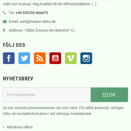
mått och önskad. Hög kvalitet till din tillfredsställelse.
[...]
Tel:
+49 033702 604475
Email: web@katzen-deko.de
Address: 15806 Zossen Am Bahnhof 12
FÖLJ OSS
Facebook
Twitter
RSS
YouTube
Vimeo
Instagram
NYHETSBREV
OK
Du kan avbryta prenumerationen när som helst. För detta ändamål, vänligen
hitta vår kontaktinformation i det rättsliga meddelandet.
Allmänna villkor