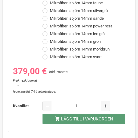
Mikrofiber isbjörn 14mm taupe
Mikrofiber isbjörn 14mm silvergrå
Mikrofiber isbjörn 14mm sande
Mikrofiber isbjörn 14mm power rosa
Mikrofiber isbjörn 14mm leo grå
Mikrofiber isbjörn 14mm grön
Mikrofiber isbjörn 14mm mörkbrun
Mikrofiber isbjörn 14mm svart
379,00 €
Inkl. moms
Frakt exkluderat
*
leveranstid 7-14 arbetsdagar
remove
add
Kvantitet
shopping_cart
LÄGG TILL I VARUKORGEN