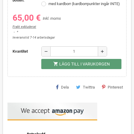
botten:
med kardborr (kardborrpunkter ingår INTE)
65,00 €
Inkl. moms
Frakt exkluderat
*
leveranstid 7-14 arbetsdagar
remove
add
Kvantitet
shopping_cart
LÄGG TILL I VARUKORGEN
Dela
Twittra
Pinterest