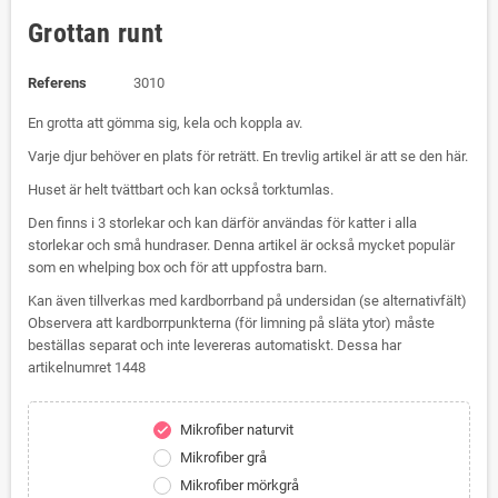
Grottan runt
Referens
3010
En grotta att gömma sig, kela och koppla av.
Varje djur behöver en plats för reträtt. En trevlig artikel är att se den här.
Huset är helt tvättbart och kan också torktumlas.
Den finns i 3 storlekar och kan därför användas för katter i alla
storlekar och små hundraser. Denna artikel är också mycket populär
som en whelping box och för att uppfostra barn.
Kan även tillverkas med kardborrband på undersidan (se alternativfält)
Observera att kardborrpunkterna (för limning på släta ytor) måste
beställas separat och inte levereras automatiskt. Dessa har
artikelnumret 1448
Mikrofiber naturvit
check
Mikrofiber grå
Mikrofiber mörkgrå