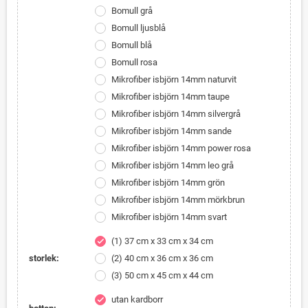
Bomull grå
Bomull ljusblå
Bomull blå
Bomull rosa
Mikrofiber isbjörn 14mm naturvit
Mikrofiber isbjörn 14mm taupe
Mikrofiber isbjörn 14mm silvergrå
Mikrofiber isbjörn 14mm sande
Mikrofiber isbjörn 14mm power rosa
Mikrofiber isbjörn 14mm leo grå
Mikrofiber isbjörn 14mm grön
Mikrofiber isbjörn 14mm mörkbrun
Mikrofiber isbjörn 14mm svart
(1) 37 cm x 33 cm x 34 cm
check
storlek:
(2) 40 cm x 36 cm x 36 cm
(3) 50 cm x 45 cm x 44 cm
utan kardborr
check