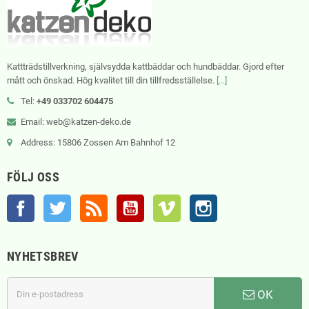
Kattträdstillverkning, självsydda kattbäddar och hundbäddar. Gjord efter
mått och önskad. Hög kvalitet till din tillfredsställelse.
[...]
Tel:
+49 033702 604475
Email: web@katzen-deko.de
Address: 15806 Zossen Am Bahnhof 12
FÖLJ OSS
Facebook
Twitter
RSS
YouTube
Vimeo
Instagram
NYHETSBREV
OK