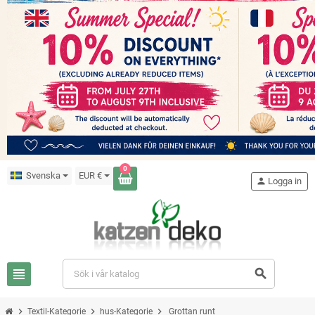
0
Svenska
EUR €
person
Logga in
view_headline
search
chevron_right
chevron_right
chevron_right
Textil-Kategorie
hus-Kategorie
Grottan runt