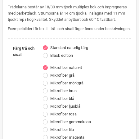
Trädelarna består av 18/30 mm tjock multiplex bok och impregneras
med parkettlack.
Strumporna är 14 cm tjocka, inslagna med 11 mm
tjockt rep i hög kvalitet.
Skyddet är bytbart och 60 ° C tvättbart.
Exempelbilder för textil-, trä- och sisalfärger finns under beskrivningen.
Standard naturlig färg
check
Färg trä och
sisal:
Black edition
Mikrofiber naturvit
check
Mikrofiber grå
Mikrofiber mörkgrå
Mikrofiber brun
Mikrofiber blå
Microfiber ljusblå
Mikrofiber rosa
Microfiber gammalrosa
Mikrofiber lila
Mikrofiber magenta