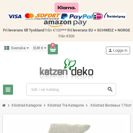
Fri leverans till Tyskland
från €100
*** Fri leverans EU + SCHWEIZ + NORGE
från €500
0
Svenska
EUR €
person
Logga in
view_headline
search
chevron_right
chevron_right
chevron_right
Klösträd-Kategorie
Klösträd Trä-Kategorie
Klösträd Bordeaux 170cm