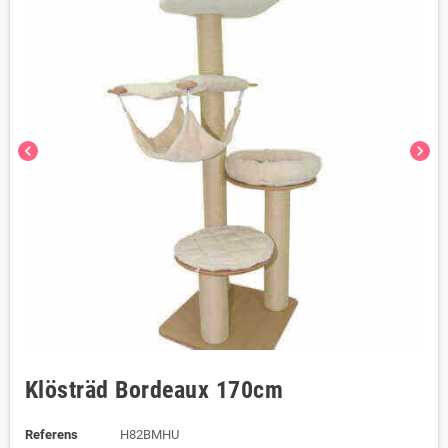
chevron_left
chevron_right
Klösträd Bordeaux 170cm
Referens
H82BMHU