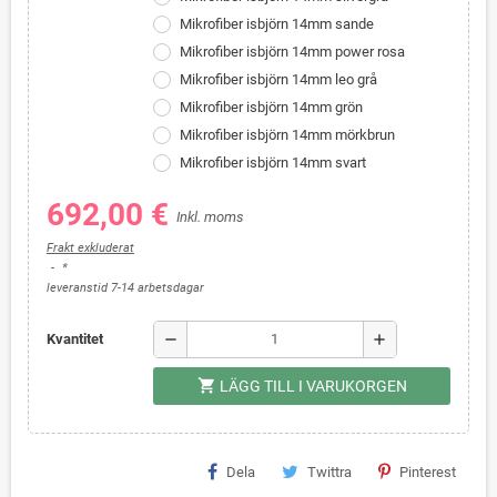
Mikrofiber isbjörn 14mm sande
Mikrofiber isbjörn 14mm power rosa
Mikrofiber isbjörn 14mm leo grå
Mikrofiber isbjörn 14mm grön
Mikrofiber isbjörn 14mm mörkbrun
Mikrofiber isbjörn 14mm svart
692,00 €
Inkl. moms
Frakt exkluderat
*
leveranstid 7-14 arbetsdagar
remove
add
Kvantitet
shopping_cart
LÄGG TILL I VARUKORGEN
Dela
Twittra
Pinterest