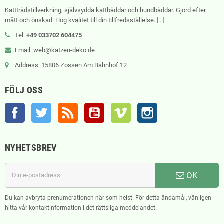
Kattträdstillverkning, självsydda kattbäddar och hundbäddar. Gjord efter
mått och önskad. Hög kvalitet till din tillfredsställelse.
[...]
Tel:
+49 033702 604475
Email: web@katzen-deko.de
Address: 15806 Zossen Am Bahnhof 12
FÖLJ OSS
Facebook
Twitter
RSS
YouTube
Vimeo
Instagram
NYHETSBREV
OK
Du kan avbryta prenumerationen när som helst. För detta ändamål, vänligen
hitta vår kontaktinformation i det rättsliga meddelandet.