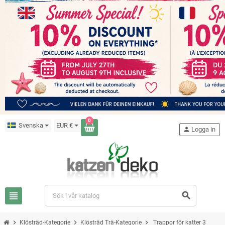
0
Svenska
EUR €
person
Logga in
view_headline
search
chevron_right
chevron_right
chevron_right
Klösträd-Kategorie
Klösträd Trä-Kategorie
Trappor för katter 3