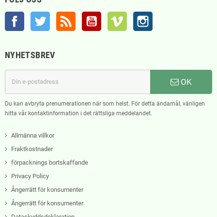
Facebook
Twitter
RSS
YouTube
Vimeo
Instagram
NYHETSBREV
OK
Du kan avbryta prenumerationen när som helst. För detta ändamål, vänligen
hitta vår kontaktinformation i det rättsliga meddelandet.
Allmänna villkor
Fraktkostnader
förpacknings bortskaffande
Privacy Policy
Ångerrätt för konsumenter
Ångerrätt för konsumenter
Dataskyddsdeklaration