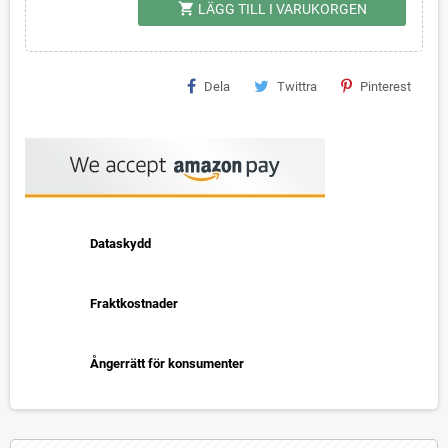
shopping_cart
LÄGG TILL I VARUKORGEN
Dela
Twittra
Pinterest
Dataskydd
Fraktkostnader
Ångerrätt för konsumenter