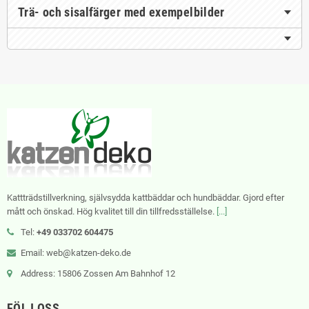
Trä- och sisalfärger med exempelbilder
Kattträdstillverkning, självsydda kattbäddar och hundbäddar. Gjord efter
mått och önskad. Hög kvalitet till din tillfredsställelse.
[...]
Tel:
+49 033702 604475
Email: web@katzen-deko.de
Address: 15806 Zossen Am Bahnhof 12
FÖLJ OSS