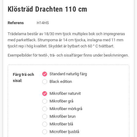
Klösträd Drachten 110 cm
Referens
H14HS
Trädelarna består av 18/30 mm tjock multiplex bok och impregneras
med parkettlack.
Strumporna är 14 cm tjocka, inslagna med 11 mm
tjockt rep i hög kvalitet.
Skyddet är bytbart och 60 ° C tvättbart.
Exempelbilder för textil-, trä- och sisalfärger finns under beskrivningen.
Standard naturlig färg
check
Färg trä och
sisal:
Black edition
Mikrofiber naturvit
check
Mikrofiber grå
Mikrofiber mörkgrå
Mikrofiber brun
Mikrofiber blå
Microfiber ljusblå