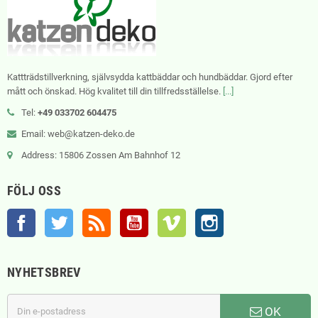
Kattträdstillverkning, självsydda kattbäddar och hundbäddar. Gjord efter
mått och önskad. Hög kvalitet till din tillfredsställelse.
[...]
Tel:
+49 033702 604475
Email: web@katzen-deko.de
Address: 15806 Zossen Am Bahnhof 12
FÖLJ OSS
Facebook
Twitter
RSS
YouTube
Vimeo
Instagram
NYHETSBREV
OK