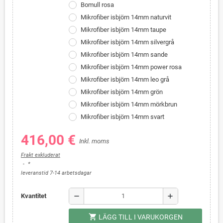
Bomull rosa
Mikrofiber isbjörn 14mm naturvit
Mikrofiber isbjörn 14mm taupe
Mikrofiber isbjörn 14mm silvergrå
Mikrofiber isbjörn 14mm sande
Mikrofiber isbjörn 14mm power rosa
Mikrofiber isbjörn 14mm leo grå
Mikrofiber isbjörn 14mm grön
Mikrofiber isbjörn 14mm mörkbrun
Mikrofiber isbjörn 14mm svart
416,00 €
Inkl. moms
Frakt exkluderat
*
leveranstid 7-14 arbetsdagar
remove
add
Kvantitet
shopping_cart
LÄGG TILL I VARUKORGEN