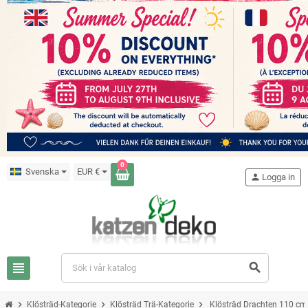
0
Svenska
EUR €
person
Logga in
view_headline
search
chevron_right
chevron_right
chevron_right
Klösträd-Kategorie
Klösträd Trä-Kategorie
Klösträd Drachten 110 cm