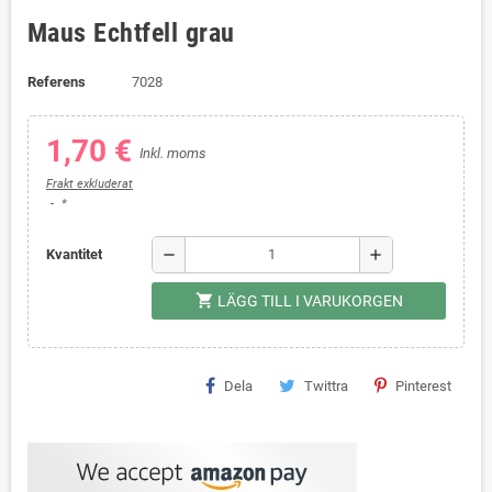
Maus Echtfell grau
Referens
7028
1,70 €
Inkl. moms
Frakt exkluderat
*
remove
add
Kvantitet
shopping_cart
LÄGG TILL I VARUKORGEN
Dela
Twittra
Pinterest