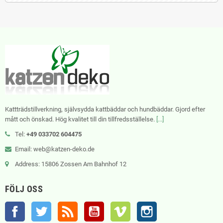
Kattträdstillverkning, självsydda kattbäddar och hundbäddar. Gjord efter
mått och önskad. Hög kvalitet till din tillfredsställelse.
[...]
Tel:
+49 033702 604475
Email: web@katzen-deko.de
Address: 15806 Zossen Am Bahnhof 12
FÖLJ OSS
Facebook
Twitter
RSS
YouTube
Vimeo
Instagram