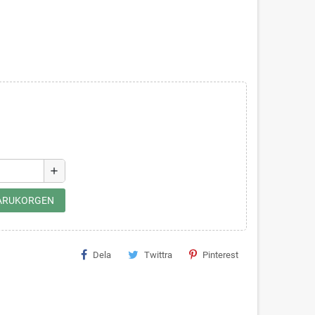
add
 VARUKORGEN
Dela
Twittra
Pinterest