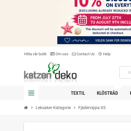
Hitta vår butik
Om oss
Contact Us
Help
help_outline
NEW
view_headline
TEXTIL
KLÖSTRÄD
chevron_right
Leksaker-Kategorie
chevron_right
Fjädervippa XS