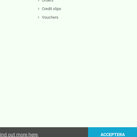
Orders
Credit slips
Vouchers
ind out more here
.
ACCEPTERA