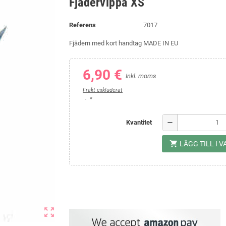
Fjädervippa XS
Referens
7017
Fjädern med kort handtag MADE IN EU
6,90 €
Inkl. moms
Frakt exkluderat
*
remove
Kvantitet
shopping_cart
LÄGG TILL I
zoom_out_map