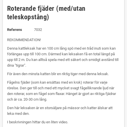
Roterande fjäder (med/utan
teleskopstång)
Referens
7032
REKOMMENDATION!
Denna kattleksak har en 100 cm lång spö med en tråd inuti som kan
förlängas upp till 100 cm. Därmed kan leksaken få en total längd på
upp till 2 m. Du kan alltså spela med ett säkert och smidigt avstånd till
dina "tigrar".
För även den minsta katten blir en riktig tiger med denna leksak.
Fågelns fjäder (som kan ersättas med en krok) roterar för varje
rörelse. Den ger till och med ett mycket svagt fågelliknande ljud när
den roterar, som en fågel som flaxar. Hänget är gjort av riktiga fjädrar
och är ca. 20-30 cm lång.
Den här leksaken är en storsäljare på mässor och katter älskar att
leka med den.
I beskrivningen hittar du en liten video.