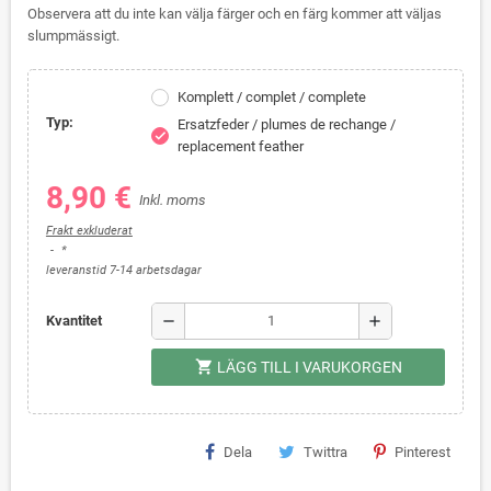
Observera att du inte kan välja färger och en färg kommer att väljas
slumpmässigt.
Komplett / complet / complete
Typ:
Ersatzfeder / plumes de rechange /
check
replacement feather
8,90 €
Inkl. moms
Frakt exkluderat
*
leveranstid 7-14 arbetsdagar
remove
add
Kvantitet
shopping_cart
LÄGG TILL I VARUKORGEN
Dela
Twittra
Pinterest