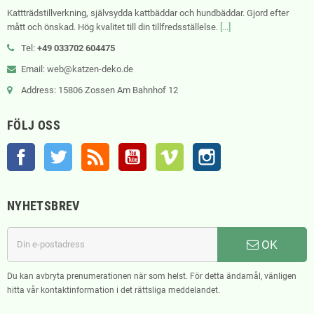
Kattträdstillverkning, självsydda kattbäddar och hundbäddar. Gjord efter
mått och önskad. Hög kvalitet till din tillfredsställelse.
[...]
Tel:
+49 033702 604475
Email: web@katzen-deko.de
Address: 15806 Zossen Am Bahnhof 12
FÖLJ OSS
Facebook
Twitter
RSS
YouTube
Vimeo
Instagram
NYHETSBREV
OK
Du kan avbryta prenumerationen när som helst. För detta ändamål, vänligen
hitta vår kontaktinformation i det rättsliga meddelandet.