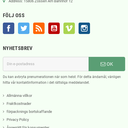
Address: 15806 Zossen Am Bahnhof 12
FÖLJ OSS
Facebook
Twitter
RSS
YouTube
Vimeo
Instagram
NYHETSBREV
OK
Du kan avbryta prenumerationen när som helst. För detta ändamål, vänligen
hitta vår kontaktinformation i det rättsliga meddelandet.
Allmänna villkor
Fraktkostnader
förpacknings bortskaffande
Privacy Policy
Ångerrätt för konsumenter