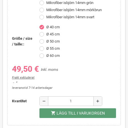
Mikrofiber isbjörn 14mm grön
Mikrofiber isbjörn 14mm mörkbrun
Mikrofiber isbjörn 14mm svart
Ø 40 cm
check
Ø 45 cm
Größe / size
Ø 50 cm
/ taille::
Ø 55 cm
Ø 60 cm
49,50 €
Inkl. moms
Frakt exkluderat
*
leveranstid 7-14 arbetsdagar
remove
add
Kvantitet
shopping_cart
LÄGG TILL I VARUKORGEN