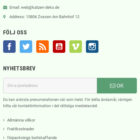
Email: web@katzen-deko.de
Address: 15806 Zossen Am Bahnhof 12
FÖLJ OSS
Facebook
Twitter
RSS
YouTube
Vimeo
Instagram
NYHETSBREV
OK
Du kan avbryta prenumerationen när som helst. För detta ändamål, vänligen
hitta vår kontaktinformation i det rättsliga meddelandet.
Allmänna villkor
Fraktkostnader
förpacknings bortskaffande