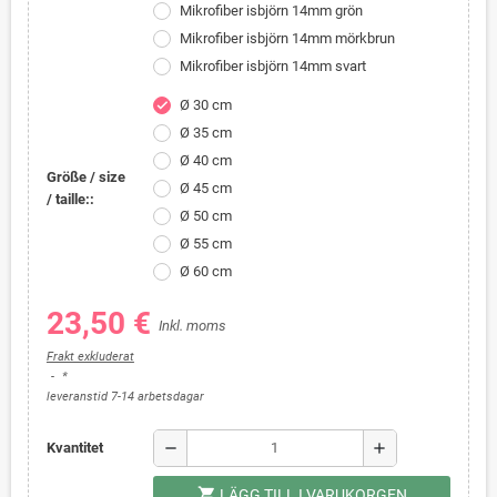
Mikrofiber isbjörn 14mm grön
Mikrofiber isbjörn 14mm mörkbrun
Mikrofiber isbjörn 14mm svart
Ø 30 cm
check
Ø 35 cm
Ø 40 cm
Größe / size
Ø 45 cm
/ taille::
Ø 50 cm
Ø 55 cm
Ø 60 cm
23,50 €
Inkl. moms
Frakt exkluderat
*
leveranstid 7-14 arbetsdagar
remove
add
Kvantitet
shopping_cart
LÄGG TILL I VARUKORGEN