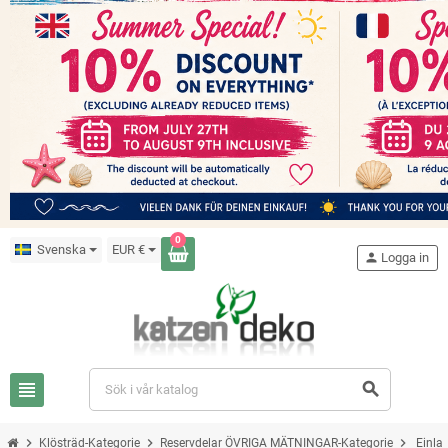
0
Svenska
EUR €
person
Logga in
view_headline
search
chevron_right
chevron_right
chevron_right
Klösträd-Kategorie
Reservdelar ÖVRIGA MÄTNINGAR-Kategorie
Einla