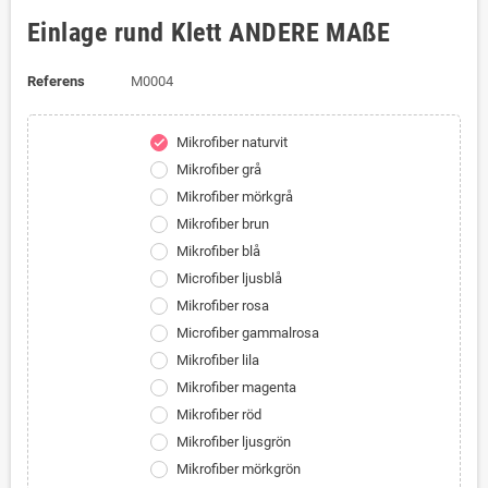
Einlage rund Klett ANDERE MAßE
Referens
M0004
Mikrofiber naturvit
check
Mikrofiber grå
Mikrofiber mörkgrå
Mikrofiber brun
Mikrofiber blå
Microfiber ljusblå
Mikrofiber rosa
Microfiber gammalrosa
Mikrofiber lila
Mikrofiber magenta
Mikrofiber röd
Mikrofiber ljusgrön
Mikrofiber mörkgrön