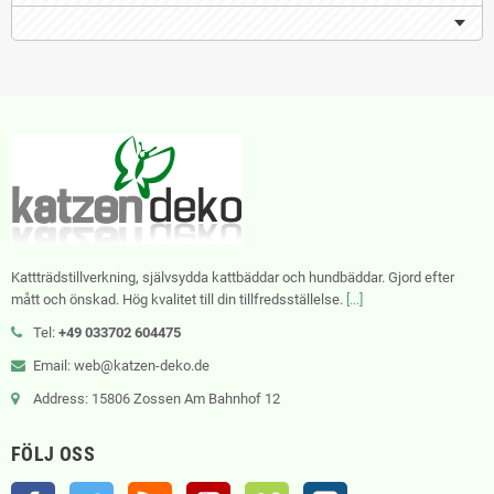
Kattträdstillverkning, självsydda kattbäddar och hundbäddar. Gjord efter
mått och önskad. Hög kvalitet till din tillfredsställelse.
[...]
Tel:
+49 033702 604475
Email: web@katzen-deko.de
Address: 15806 Zossen Am Bahnhof 12
FÖLJ OSS
Facebook
Twitter
RSS
YouTube
Vimeo
Instagram