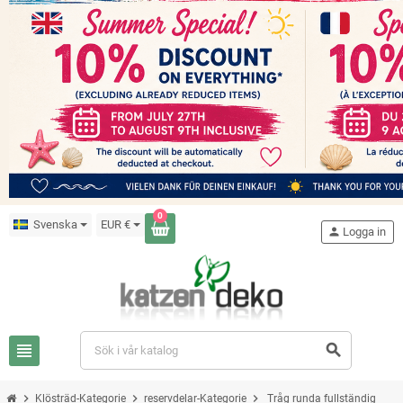
0
Svenska
EUR €
person
Logga in
view_headline
search
chevron_right
chevron_right
chevron_right
Klösträd-Kategorie
reservdelar-Kategorie
Tråg runda fullständig