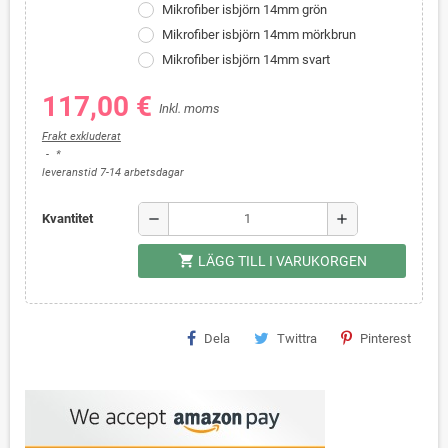
Mikrofiber isbjörn 14mm grön
Mikrofiber isbjörn 14mm mörkbrun
Mikrofiber isbjörn 14mm svart
117,00 €
Inkl. moms
Frakt exkluderat
*
leveranstid 7-14 arbetsdagar
remove
add
Kvantitet
shopping_cart
LÄGG TILL I VARUKORGEN
Dela
Twittra
Pinterest