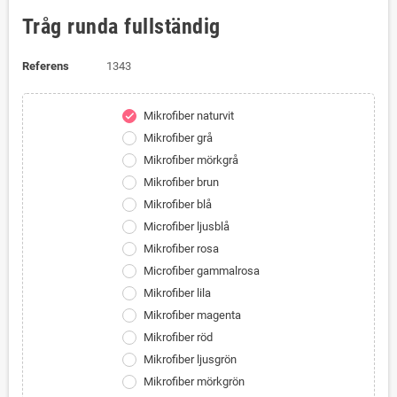
Tråg runda fullständig
Referens
1343
Mikrofiber naturvit
check
Mikrofiber grå
Mikrofiber mörkgrå
Mikrofiber brun
Mikrofiber blå
Microfiber ljusblå
Mikrofiber rosa
Microfiber gammalrosa
Mikrofiber lila
Mikrofiber magenta
Mikrofiber röd
Mikrofiber ljusgrön
Mikrofiber mörkgrön