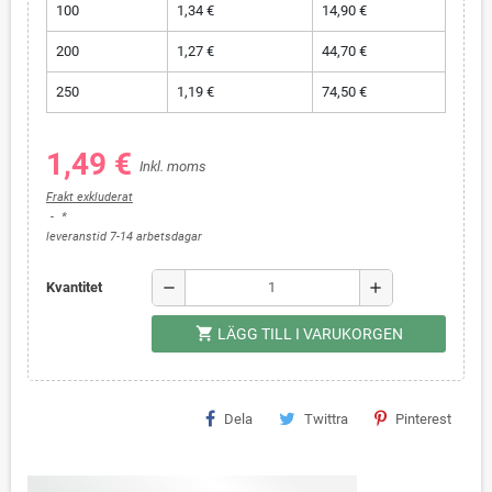
100
1,34 €
14,90 €
200
1,27 €
44,70 €
250
1,19 €
74,50 €
1,49 €
Inkl. moms
Frakt exkluderat
*
leveranstid 7-14 arbetsdagar
remove
add
Kvantitet
shopping_cart
LÄGG TILL I VARUKORGEN
Dela
Twittra
Pinterest