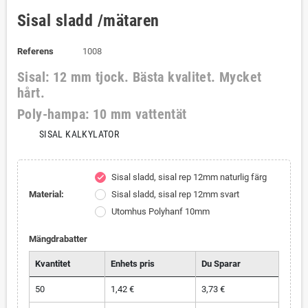
Sisal sladd /mätaren
Referens
1008
Sisal: 12 mm tjock. Bästa kvalitet. Mycket
hårt.
Poly-hampa: 10 mm vattentät
SISAL KALKYLATOR
Sisal sladd, sisal rep 12mm naturlig färg
check
Material:
Sisal sladd, sisal rep 12mm svart
Utomhus Polyhanf 10mm
Mängdrabatter
Kvantitet
Enhets pris
Du Sparar
50
1,42 €
3,73 €