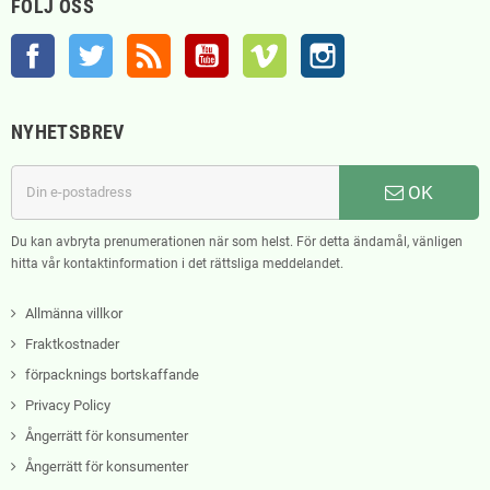
FÖLJ OSS
Facebook
Twitter
RSS
YouTube
Vimeo
Instagram
NYHETSBREV
OK
Du kan avbryta prenumerationen när som helst. För detta ändamål, vänligen
hitta vår kontaktinformation i det rättsliga meddelandet.
Allmänna villkor
Fraktkostnader
förpacknings bortskaffande
Privacy Policy
Ångerrätt för konsumenter
Ångerrätt för konsumenter