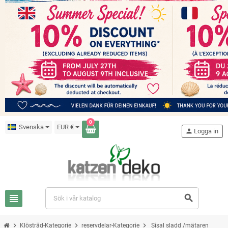
0
Svenska
EUR €
person
Logga in
view_headline
search
chevron_right
chevron_right
chevron_right
Klösträd-Kategorie
reservdelar-Kategorie
Sisal sladd /mätaren