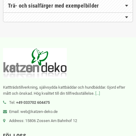
Trä- och sisalfärger med exempelbilder
Kattträdstillverkning, självsydda kattbäddar och hundbäddar. Gjord efter
mått och önskad. Hög kvalitet till din tillfredsställelse.
[...]
Tel:
+49 033702 604475
Email: web@katzen-deko.de
Address: 15806 Zossen Am Bahnhof 12
FÖLJ OSS