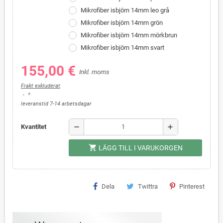
Mikrofiber isbjörn 14mm leo grå
Mikrofiber isbjörn 14mm grön
Mikrofiber isbjörn 14mm mörkbrun
Mikrofiber isbjörn 14mm svart
155,00 €
Inkl. moms
Frakt exkluderat
*
leveranstid 7-14 arbetsdagar
remove
add
Kvantitet
shopping_cart
LÄGG TILL I VARUKORGEN
Dela
Twittra
Pinterest