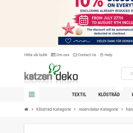
Hitta vår butik
Om oss
Contact Us
Help
help_outline
NEW
view_headline
TEXTIL
KLÖSTRÄD
chevron_right
Klösträd-Kategorie
chevron_right
reservdelar-Kategorie
chevron_right
hän