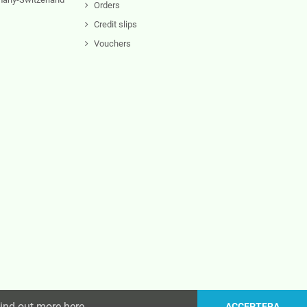
Orders
Credit slips
Vouchers
ind out more here
.
ACCEPTERA