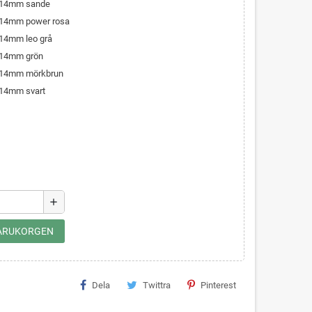
n 14mm sande
n 14mm power rosa
n 14mm leo grå
n 14mm grön
n 14mm mörkbrun
n 14mm svart
add
 VARUKORGEN
Dela
Twittra
Pinterest