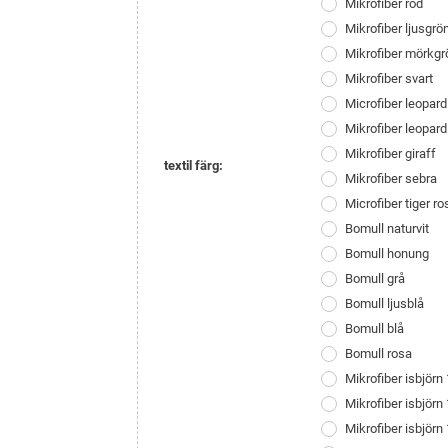
Mikrofiber röd
Mikrofiber ljusgrö
Mikrofiber mörkgr
Mikrofiber svart
Microfiber leopard
Mikrofiber leopard
Mikrofiber giraff
textil färg:
Mikrofiber sebra
Microfiber tiger ro
Bomull naturvit
Bomull honung
Bomull grå
Bomull ljusblå
Bomull blå
Bomull rosa
Mikrofiber isbjörn
Mikrofiber isbjör
Mikrofiber isbjörn