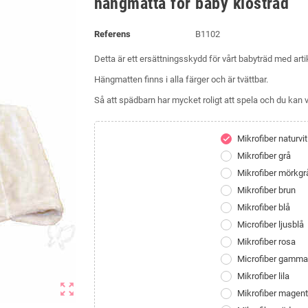
hängmatta för baby klöstrad
Referens
B1102
Detta är ett ersättningsskydd för vårt babyträd med ar
Hängmatten finns i alla färger och är tvättbar.
Så att spädbarn har mycket roligt att spela och du kan va
Mikrofiber naturvit
check
Mikrofiber grå
Mikrofiber mörkgr
Mikrofiber brun
Mikrofiber blå
Microfiber ljusblå
Mikrofiber rosa
Microfiber gamma
Mikrofiber lila
zoom_out_map
Mikrofiber magen