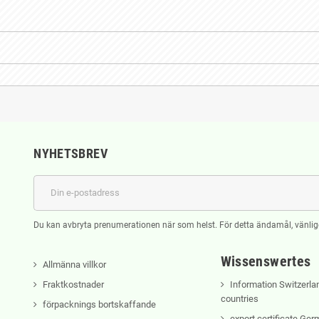
NYHETSBREV
Du kan avbryta prenumerationen när som helst. För detta ändamål, vänlige
Wissenswertes
Allmänna villkor
Fraktkostnader
Information Switzerla
countries
förpacknings bortskaffande
export certificate Ge