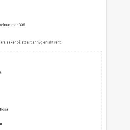
tikelnummer B35
ra säker på att allt är hygieniskt rent.
å
lrosa
ta