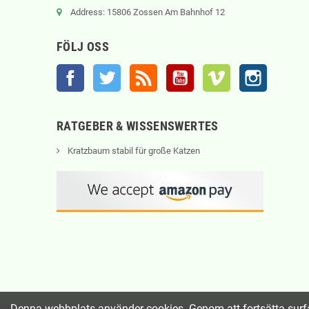
Address: 15806 Zossen Am Bahnhof 12
FÖLJ OSS
Facebook
Twitter
RSS
YouTube
Vimeo
Instagram
RATGEBER & WISSENSWERTES
Kratzbaum stabil für große Katzen
Denna webbplats använder cookies. Genom att fortsätta surf