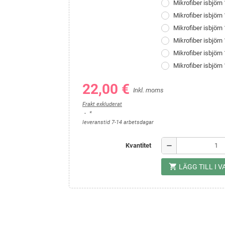
Mikrofiber isbjör
Mikrofiber isbjör
Mikrofiber isbjör
Mikrofiber isbjör
Mikrofiber isbjör
Mikrofiber isbjör
22,00 €
Inkl. moms
Frakt exkluderat
*
leveranstid 7-14 arbetsdagar
remove
Kvantitet
shopping_cart
LÄGG TILL I