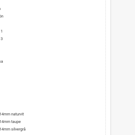
n
ön
 1
 3
sa
 14mm naturvit
n 14mm taupe
 14mm silvergrå