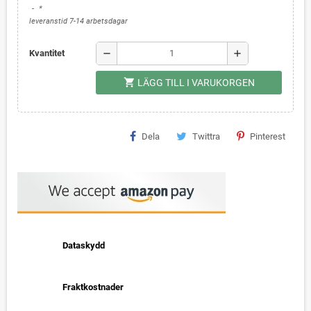
*
leveranstid 7-14 arbetsdagar
remove
add
Kvantitet
shopping_cart
LÄGG TILL I VARUKORGEN
Dela
Twittra
Pinterest
Dataskydd
Fraktkostnader