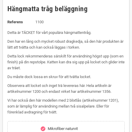
Hängmatta tråg beläggning
Referens
1100
Detta är TÄCKET för vårt populära hängmattentråg.
Den har en lång och mycket robust dragkedja, så den här produkten är
lätt att tvätta och kan också läggas i torken.
Detta lock rekommenderas särskilt för användning högst upp (som en
finish) på din repstolpe. Katten kan dra sig upp på locket och glider inte
av träet.
Du måste dock lossa en skruv för att tvätta locket.
Observera att locket och inget trä levereras här. Hela artikeln är
artikelnummer 1200 och endast virket har artikelnummer 1356.
Vi har också den här modellen med 2 blixtlås (artikelnummer 1201),
som är lämplig för användning mellan två sisalpelare. Eller för
förenklad avdragning för tvätt.
Mikrofiber naturvit
check