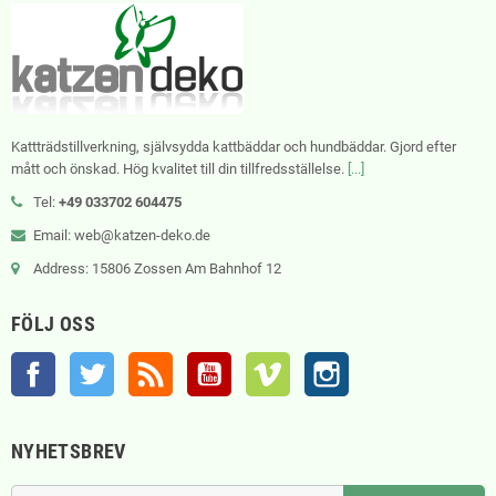
Kattträdstillverkning, självsydda kattbäddar och hundbäddar. Gjord efter
mått och önskad. Hög kvalitet till din tillfredsställelse.
[...]
Tel:
+49 033702 604475
Email: web@katzen-deko.de
Address: 15806 Zossen Am Bahnhof 12
FÖLJ OSS
Facebook
Twitter
RSS
YouTube
Vimeo
Instagram
NYHETSBREV