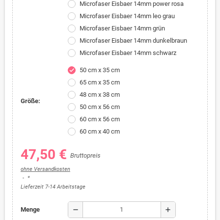
Microfaser Eisbaer 14mm power rosa
Microfaser Eisbaer 14mm leo grau
Microfaser Eisbaer 14mm grün
Microfaser Eisbaer 14mm dunkelbraun
Microfaser Eisbaer 14mm schwarz
50 cm x 35 cm
check
65 cm x 35 cm
48 cm x 38 cm
Größe:
50 cm x 56 cm
60 cm x 56 cm
60 cm x 40 cm
47,50 €
Bruttopreis
ohne Versandkosten
*
Lieferzeit 7-14 Arbeitstage
remove
add
Menge