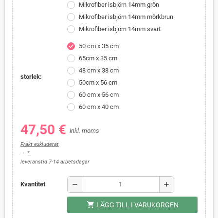
Mikrofiber isbjörn 14mm grön
Mikrofiber isbjörn 14mm mörkbrun
Mikrofiber isbjörn 14mm svart
50 cm x 35 cm
check
65cm x 35 cm
48 cm x 38 cm
storlek:
50cm x 56 cm
60 cm x 56 cm
60 cm x 40 cm
47,50 €
Inkl. moms
Frakt exkluderat
*
leveranstid 7-14 arbetsdagar
remove
add
Kvantitet
shopping_cart
LÄGG TILL I VARUKORGEN