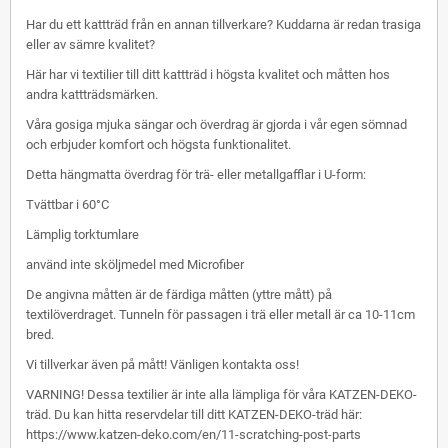
Har du ett kattträd från en annan tillverkare? Kuddarna är redan trasiga
eller av sämre kvalitet?
Här har vi textilier till ditt kattträd i högsta kvalitet och måtten hos
andra kattträdsmärken.
Våra gosiga mjuka sängar och överdrag är gjorda i vår egen sömnad
och erbjuder komfort och högsta funktionalitet.
Detta hängmatta överdrag för trä- eller metallgafflar i U-form:
Tvättbar i 60°C
Lämplig torktumlare
använd inte sköljmedel med Microfiber
De angivna måtten är de färdiga måtten (yttre mått) på
textilöverdraget. Tunneln för passagen i trä eller metall är ca 10-11cm
bred.
Vi tillverkar även på mått! Vänligen kontakta oss!
VARNING! Dessa textilier är inte alla lämpliga för våra KATZEN-DEKO-
träd. Du kan hitta reservdelar till ditt KATZEN-DEKO-träd här:
https://www.katzen-deko.com/en/11-scratching-post-parts