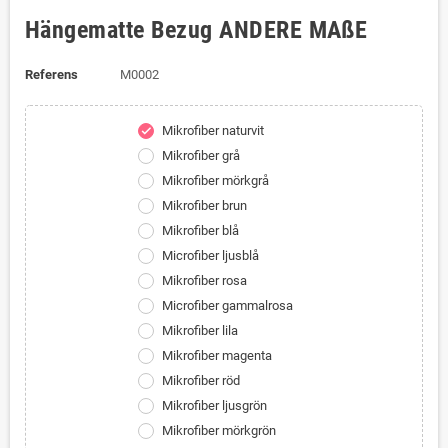
Hängematte Bezug ANDERE MAßE
Referens
M0002
Mikrofiber naturvit
check
Mikrofiber grå
Mikrofiber mörkgrå
Mikrofiber brun
Mikrofiber blå
Microfiber ljusblå
Mikrofiber rosa
Microfiber gammalrosa
Mikrofiber lila
Mikrofiber magenta
Mikrofiber röd
Mikrofiber ljusgrön
Mikrofiber mörkgrön