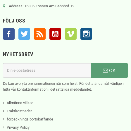
Address: 15806 Zossen Am Bahnhof 12
FÖLJ OSS
Facebook
Twitter
RSS
YouTube
Vimeo
Instagram
NYHETSBREV
OK
Du kan avbryta prenumerationen när som helst. För detta ändamål, vänligen
hitta vår kontaktinformation i det rättsliga meddelandet.
Allmänna villkor
Fraktkostnader
förpacknings bortskaffande
Privacy Policy