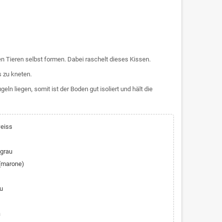
den Tieren selbst formen. Dabei raschelt dieses Kissen.
s zu kneten.
ln liegen, somit ist der Boden gut isoliert und hält die
weiss
lgrau
 (marone)
au
a