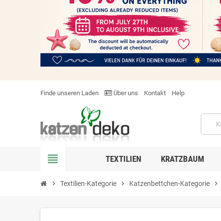
Finde unseren Laden
Über uns
Kontakt
Help
view_headline
TEXTILIEN
KRATZBAUM
chevron_right
Textilien-Kategorie
chevron_right
Katzenbettchen-Kategorie
chevron_right