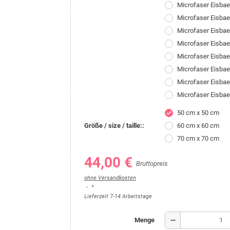
Microfaser Eisba
Microfaser Eisbae
Microfaser Eisba
Microfaser Eisba
Microfaser Eisbae
Microfaser Eisba
Microfaser Eisba
Microfaser Eisba
50 cm x 50 cm
check
Größe / size / taille::
60 cm x 60 cm
70 cm x 70 cm
44,00 €
Bruttopreis
ohne Versandkosten
*
Lieferzeit 7-14 Arbeitstage
remove
Menge