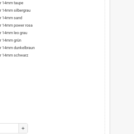
er 14mm taupe
r 14mm silbergrau
er 14mm sand
er 14mm power rosa
r 14mm leo grau
er 14mm grün
er 14mm dunkelbraun
er 14mm schwarz
add