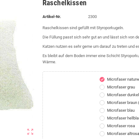
Raschelkissen
Artikel-Nr.
2300
Raschelkissen sind gefüllt mit Styroporkugeln.
Die Füllung passt sich sehr gut an und lässt sich von 
Katzen nutzen es sehr gerne um darauf zu treten und e
Es bleibt auf dem Boden immer eine Schicht Styroporkuge
Wärme.
Microfaser natur
check
Microfaser grau
Microfaser dunke
Microfaser braun
Microfaser blau
Microfaser hellbl
Microfaser rosa
zoom_out_map
Microfaser altros