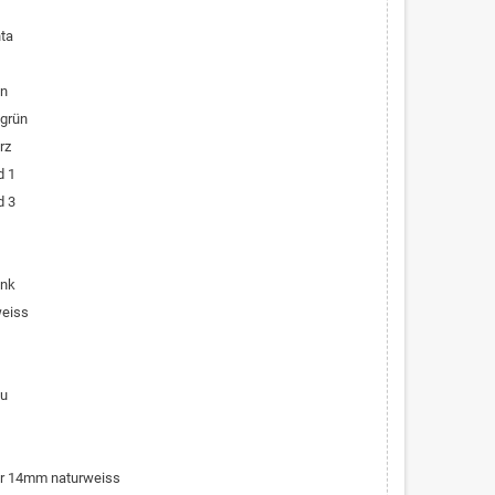
ta
ün
lgrün
rz
d 1
d 3
ink
weiss
au
er 14mm naturweiss