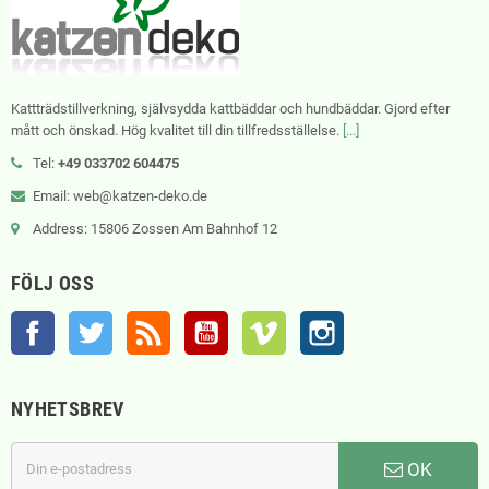
Kattträdstillverkning, självsydda kattbäddar och hundbäddar. Gjord efter
mått och önskad. Hög kvalitet till din tillfredsställelse.
[...]
Tel:
+49 033702 604475
Email: web@katzen-deko.de
Address: 15806 Zossen Am Bahnhof 12
FÖLJ OSS
Facebook
Twitter
RSS
YouTube
Vimeo
Instagram
NYHETSBREV
OK