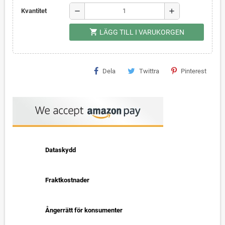
remove
add
Kvantitet
shopping_cart
LÄGG TILL I VARUKORGEN
Dela
Twittra
Pinterest
Dataskydd
Fraktkostnader
Ångerrätt för konsumenter