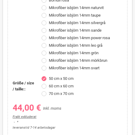
Bomull rosa
Mikrofiber isbjörn 14mm naturvit
Mikrofiber isbjörn 14mm taupe
Mikrofiber isbjörn 14mm silvergrå
Mikrofiber isbjörn 14mm sande
Mikrofiber isbjörn 14mm power rosa
Mikrofiber isbjörn 14mm leo grå
Mikrofiber isbjörn 14mm grön
Mikrofiber isbjörn 14mm mörkbrun
Mikrofiber isbjörn 14mm svart
50 cm x 50 cm
check
Größe / size
60 cm x 60 cm
/ taille::
70 cm x 70 cm
44,00 €
Inkl. moms
Frakt exkluderat
*
leveranstid 7-14 arbetsdagar