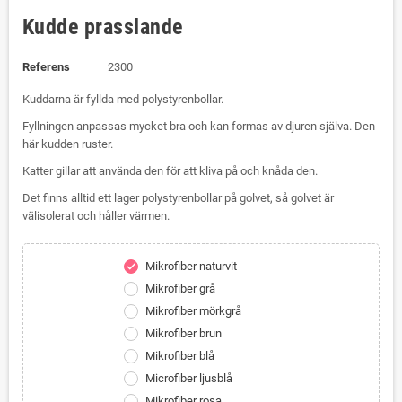
Kudde prasslande
Referens
2300
Kuddarna är fyllda med polystyrenbollar.
Fyllningen anpassas mycket bra och kan formas av djuren själva. Den
här kudden ruster.
Katter gillar att använda den för att kliva på och knåda den.
Det finns alltid ett lager polystyrenbollar på golvet, så golvet är
välisolerat och håller värmen.
Mikrofiber naturvit
check
Mikrofiber grå
Mikrofiber mörkgrå
Mikrofiber brun
Mikrofiber blå
Microfiber ljusblå
Mikrofiber rosa