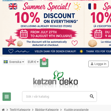
0
Svenska
EUR €
person
Logga in
view_headline
search
chevron_right
chevron_right
chevron_right
Textil-Kategorie
Bäddar-Kategorie
Kudde prasslande