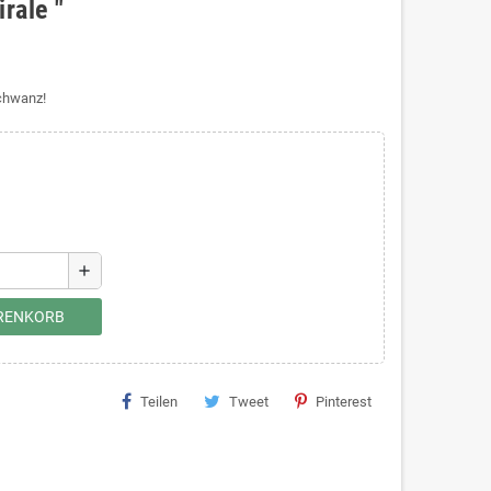
rale "
chwanz!
add
ARENKORB
Teilen
Tweet
Pinterest