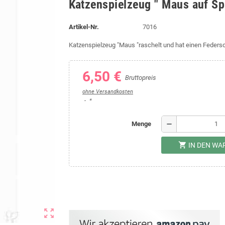
Katzenspielzeug " Maus auf Spi
Artikel-Nr.
7016
Katzenspielzeug "Maus "raschelt und hat einen Feders
6,50 €
Bruttopreis
ohne Versandkosten
*
remove
Menge
shopping_cart
IN DEN W
zoom_out_map